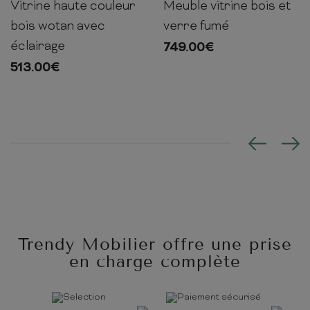
Vitrine haute couleur
Meuble vitrine bois et
197cm
60cm
40cm
196cm
73cm
40cm
bois wotan avec
verre fumé
éclairage
749.00
€
513.00
€
Trendy Mobilier offre une prise
en charge complète