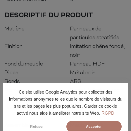
DESCRIPTIF DU PRODUIT
Matière
Panneaux de
particules stratifiés
Finition
Imitation chêne foncé,
noir
Fond du meuble
Panneau HDF
Pieds
Métal noir
Bords
ABS
Portes
3 dont 1 vitrée, avec
Ce site utilise Google Analytics pour collecter des
système push to open
informations anonymes telles que le nombre de visiteurs du
site et les pages les plus populaires. Garder ce cookie
Rangement
1 tiroir, 9 étagères
activé nous aide à améliorer notre site Web.
RGPD
dont 3 en verre
Assemblage
Meuble en kit
Refuser
Accepter