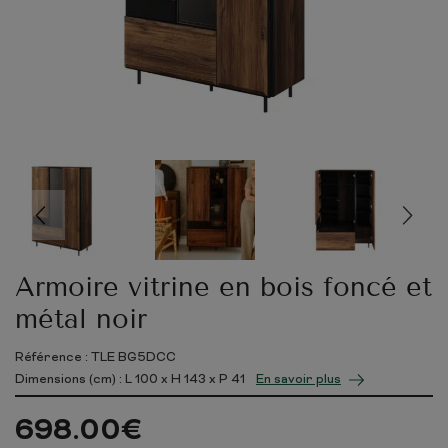
Armoire vitrine en bois foncé et
métal noir
Référence : TLE BG5DCC
Dimensions (cm) : L
100
x H
143
x P
41
En savoir plus
698.00
€