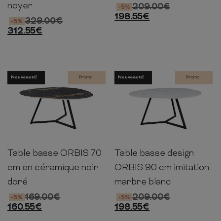
noyer
209.00
€
-5%
198.55
€
329.00
€
-5%
312.55
€
Nouveauté!
Promo !
Nouveauté!
Promo !
Table basse ORBIS 70
Table basse design
45cm
70cm
55cm
40cm
90cm
75cm
cm en céramique noir
ORBIS 90 cm imitation
doré
marbre blanc
169.00
€
209.00
€
-5%
-5%
160.55
€
198.55
€