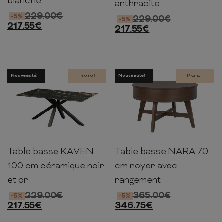
blanche
anthracite
229.00
€
-5%
229.00
€
-5%
217.55
€
217.55
€
Nouveauté!
Promo !
Nouveauté!
Promo !
Table basse KAVEN
Table basse NARA 70
45cm
100cm
60cm
46cm
70cm
70cm
100 cm céramique noir
cm noyer avec
et or
rangement
229.00
€
365.00
€
-5%
-5%
217.55
€
346.75
€