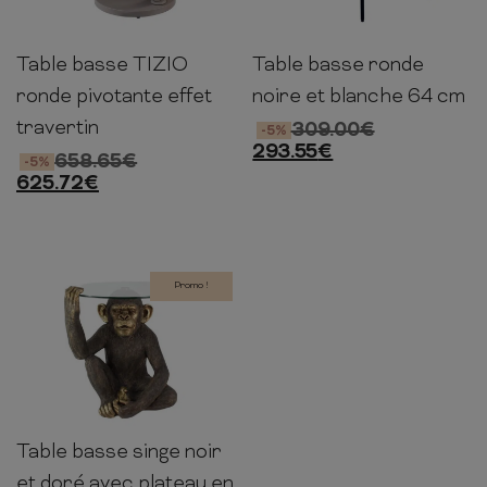
Table basse TIZIO
Table basse ronde
80-
80-
36cm
64cm
64cm
44cm
134cm
100cm
ronde pivotante effet
noire et blanche 64 cm
travertin
309.00
€
-5%
293.55
€
658.65
€
-5%
625.72
€
Promo !
Table basse singe noir
66cm
62cm
62cm
et doré avec plateau en