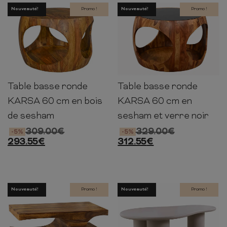
Nouveauté!
Promo !
Nouveauté!
Promo !
Table basse ronde
Table basse ronde
38cm
60cm
39cm
38cm
60cm
39cm
KARSA 60 cm en bois
KARSA 60 cm en
de sesham
sesham et verre noir
309.00
€
329.00
€
-5%
-5%
293.55
€
312.55
€
Nouveauté!
Promo !
Nouveauté!
Promo !