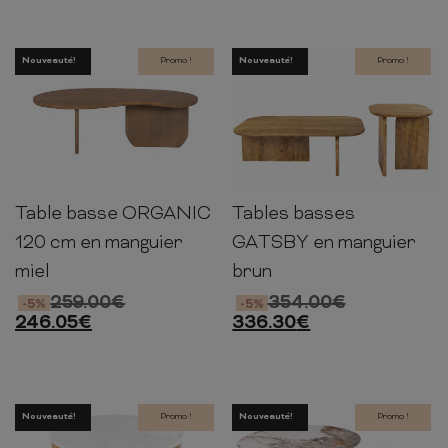
Nouveauté!
Promo !
Nouveauté!
Promo !
Table basse ORGANIC
Tables basses
40cm
120cm
55cm
50-
45-
40-
33cm
100cm
55cm
120 cm en manguier
GATSBY en manguier
miel
brun
259.00
€
354.00
€
-5%
-5%
246.05
€
336.30
€
Nouveauté!
Promo !
Nouveauté!
Promo !