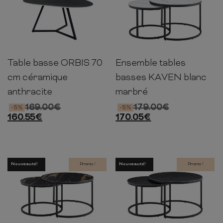
Table basse ORBIS 70
Ensemble tables
45cm
70cm
55cm
45-
60-
60-
47cm
75cm
75cm
cm céramique
basses KAVEN blanc
anthracite
marbré
169.00
€
179.00
€
-5%
-5%
160.55
€
170.05
€
Nouveauté!
Promo !
Nouveauté!
Promo !