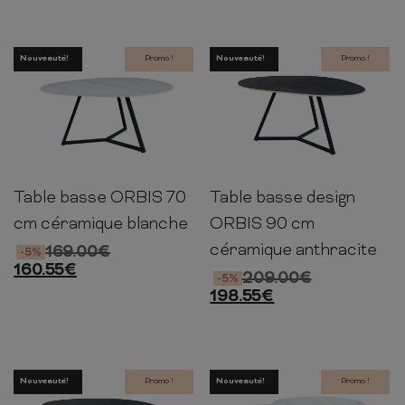
Nouveauté!
Promo !
Nouveauté!
Promo !
Table basse ORBIS 70
Table basse design
45cm
70cm
55cm
40cm
90cm
75cm
cm céramique blanche
ORBIS 90 cm
céramique anthracite
169.00
€
-5%
160.55
€
209.00
€
-5%
198.55
€
Nouveauté!
Promo !
Nouveauté!
Promo !