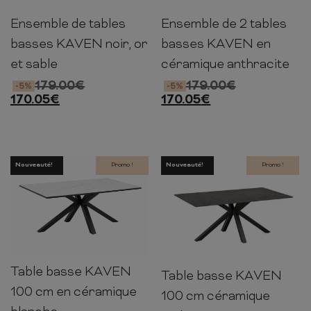
Ensemble de tables
Ensemble de 2 tables
45-
60-
60-
45-
60-
60-
47cm
75cm
75cm
47cm
75cm
75cm
basses KAVEN noir, or
basses KAVEN en
et sable
céramique anthracite
179.00
€
179.00
€
-5%
-5%
170.05
€
170.05
€
Nouveauté!
Promo !
Nouveauté!
Promo !
Table basse KAVEN
45cm
100cm
60cm
Table basse KAVEN
45cm
100cm
60cm
100 cm en céramique
100 cm céramique