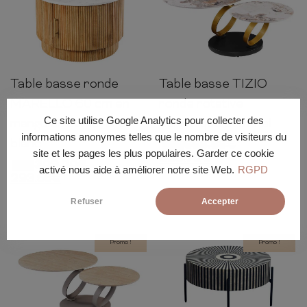
Table basse ronde
Table basse TIZIO
40cm
60cm
60cm
80-
44cm
80cm
135cm
MARELLO 60 cm en
ronde rotative
Ce site utilise Google Analytics pour collecter des
manguier et marbre
céramique et métal
informations anonymes telles que le nombre de visiteurs du
blanc
658.65
€
-5%
site et les pages les plus populaires. Garder ce cookie
625.72
€
309.00
€
-5%
activé nous aide à améliorer notre site Web.
RGPD
293.55
€
Refuser
Accepter
Promo !
Promo !