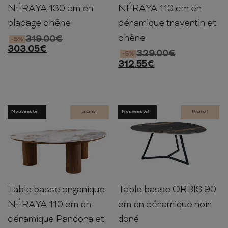
NÉRAYA 130 cm en
NÉRAYA 110 cm en
placage chêne
céramique travertin et
chêne
319.00
€
-5%
303.05
€
329.00
€
-5%
312.55
€
Nouveauté!
Promo !
Nouveauté!
Promo !
Table basse organique
Table basse ORBIS 90
35cm
110cm
80cm
40cm
90cm
75cm
NÉRAYA 110 cm en
cm en céramique noir
céramique Pandora et
doré