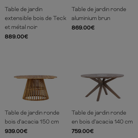
Table de jardin
Table de jardin ronde
152-
75cm
120cm
120cm
76cm
90cm
210cm
extensible bois de Teck
aluminium brun
et métal noir
869.00
€
889.00
€
Table de jardin ronde
Table de jardin ronde
75cm
150cm
150cm
75cm
140cm
140cm
bois d’acacia 150 cm
en bois d’acacia 140 cm
939.00
€
759.00
€