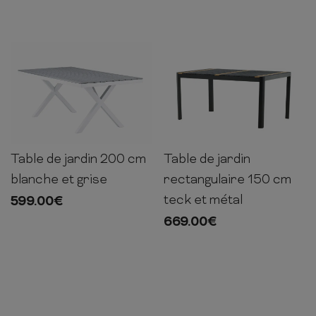
Table de jardin 200 cm
Table de jardin
74cm
200cm
100cm
75cm
150cm
90cm
blanche et grise
rectangulaire 150 cm
teck et métal
599.00
€
669.00
€