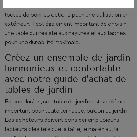
tables en rotin résistantes à la moisissure sont
toutes de bonnes options pour une utilisation en
extérieur. Il est également important de choisir
une table qui résiste aux rayures et aux taches
pour une durabilité maximale.
Créez un ensemble de jardin
harmonieux et confortable
avec notre guide d’achat de
tables de jardin
En conclusion, une table de jardin est un élément
important pour toute terrasse, balcon ou jardin.
Les acheteurs doivent considérer plusieurs
facteurs clés tels que la taille, le matériau, la