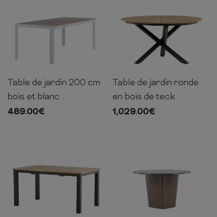
Table de jardin 200 cm
Table de jardin ronde
76cm
200cm
100cm
75cm
140cm
140cm
bois et blanc
en bois de teck
489.00
€
1,029.00
€