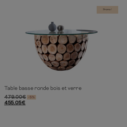
Promo !
Table basse ronde bois et verre
41cm
70cm
70cm
479.00
€
-5%
455.05
€