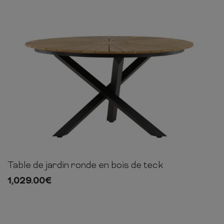
COMMODE
CHAMBRE
MEUBLE EN HÊTRE
Table de jardin ronde en bois de teck
75cm
140cm
140cm
1,029.00
€