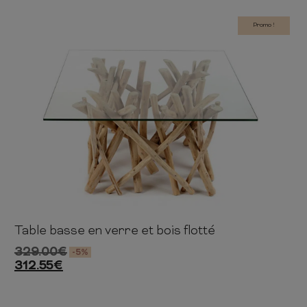
Promo !
Table basse en verre et bois flotté
40cm
80cm
80cm
329.00
€
-5%
312.55
€