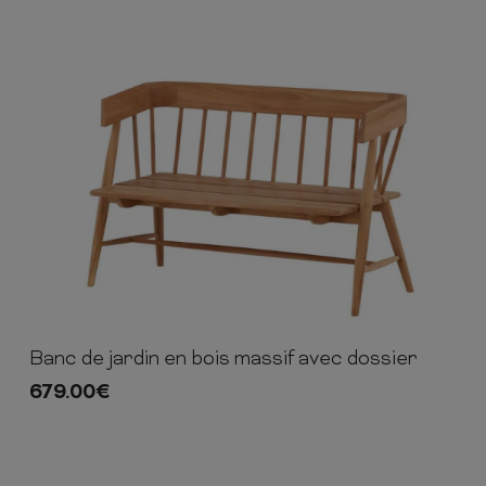
Banc de jardin en bois massif avec dossier
85cm
132cm
58cm
679.00
€