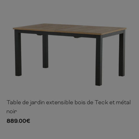
 ET CHIFFONNIERS
COMMODE
 COMPLÈTE
CHAMBRE COMPLÈTE
Table de jardin extensible bois de Teck et métal
76cm
152-210cm
90cm
noir
889.00
€