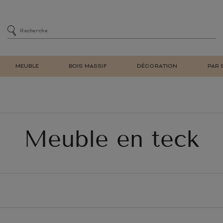
MEUBLE
BOIS MASSIF
DÉCORATION
PAR 
MENT
SIÈGE
CHAISES DE SALLE À MA
DE BAR
CHAISES DE BUREAU
E
FAUTEUIL DE SALON REL
Meuble en teck
ET BIBLIOTHÈQUE
TABOURET DE BAR
À CHAUSSURES
BANC
LAMPE DE TABLE
MEUBLE EN TECK
NATUREL
MEUBLE EN BOIS
RÉTRO
MIROIR MURAL
D'ENTRÉE
RECYCLÉ
TV
E ADULTE
CHAMBRE ENFANT
LIT
ARMOIRE