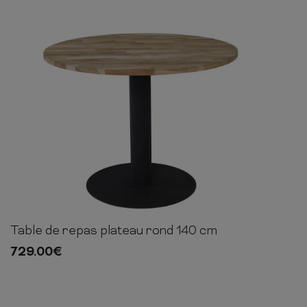
Table de repas plateau rond 140 cm
75cm
140cm
140cm
729.00
€