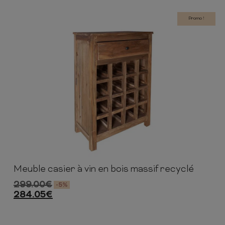
Promo !
Meuble casier à vin en bois massif recyclé
81cm
56cm
31cm
299.00
€
-5%
284.05
€