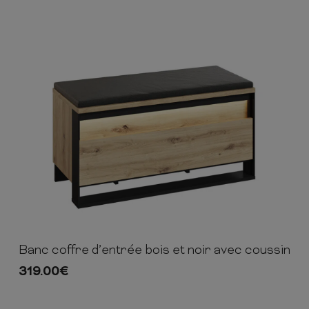
Banc coffre d’entrée bois et noir avec coussin
49cm
92cm
40cm
319.00
€