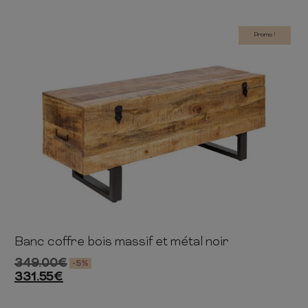
Promo !
Banc coffre bois massif et métal noir
47cm
115cm
35cm
349.00
€
-5%
331.55
€