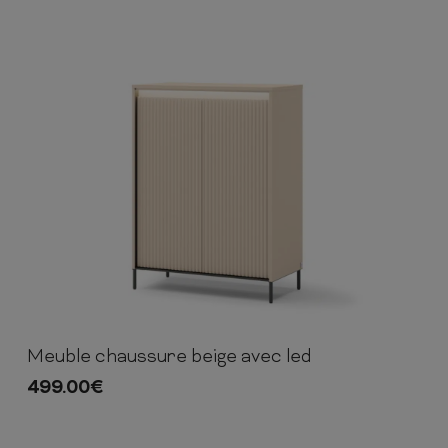
Meuble chaussure beige avec led
105cm
79cm
40cm
499.00
€