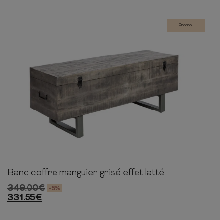
Promo !
Banc coffre manguier grisé effet latté
47cm
115cm
35cm
349.00
€
-5%
331.55
€