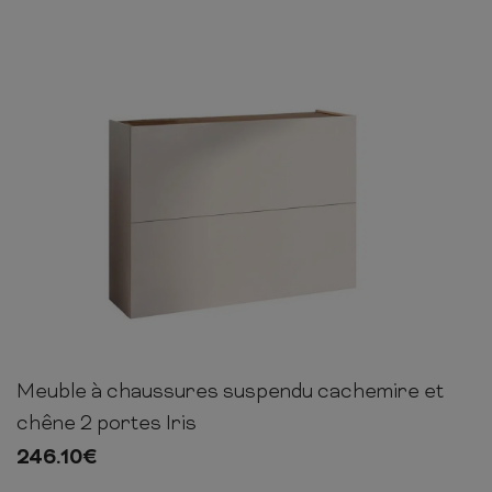
Meuble à chaussures suspendu cachemire et
77cm
103cm
28cm
chêne 2 portes Iris
246.10
€