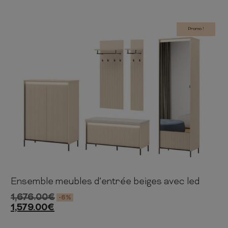
Promo !
Ensemble meubles d’entrée beiges avec led
1,676.00
€
-6%
1,579.00
€