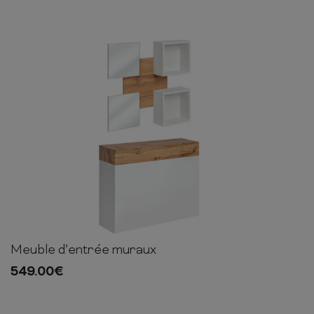
Meuble d’entrée muraux
80cm
100cm
30cm
549.00
€