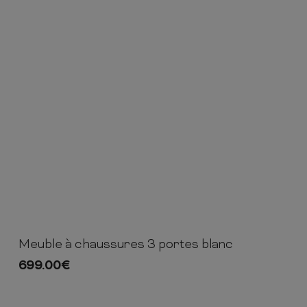
Meuble à chaussures 3 portes blanc
105cm
134cm
40cm
699.00
€