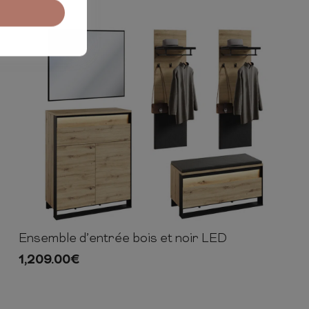
Ensemble d’entrée bois et noir LED
188cm
188cm
40cm
1,209.00
€