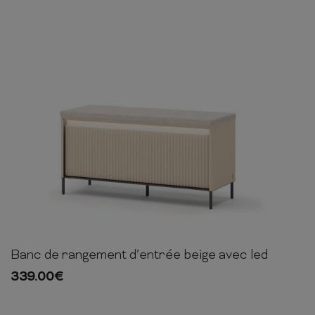
Banc de rangement d’entrée beige avec led
52cm
101cm
38cm
339.00
€