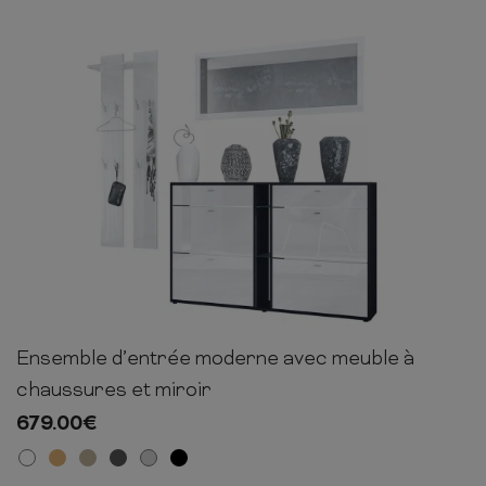
COMMODE
CHAMBRE
MEUBLE EN HÊTRE
Ensemble d’entrée moderne avec meuble à
190cm
222cm
28cm
chaussures et miroir
679.00
€