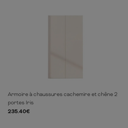
Armoire à chaussures cachemire et chêne 2
114cm
63cm
35cm
portes Iris
235.40
€