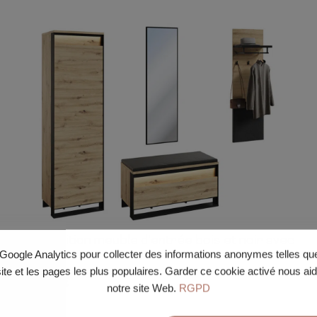
Composition meuble d’entrée bois et noir avec
200cm
159cm
40cm
e Google Analytics pour collecter des informations anonymes telles q
LED
site et les pages les plus populaires. Garder ce cookie activé nous ai
999.00
€
notre site Web.
RGPD