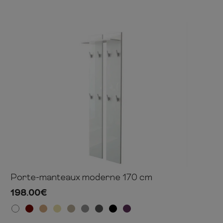
Porte-manteaux moderne 170 cm
170cm
58cm
21cm
198.00
€