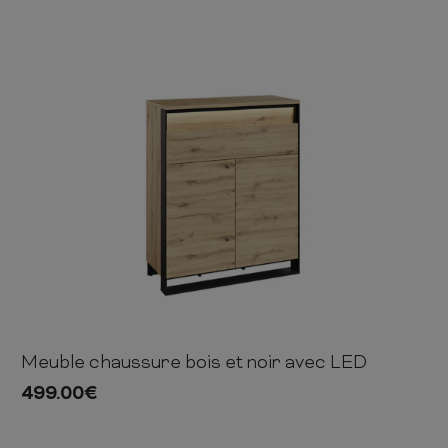
Meuble chaussure bois et noir avec LED
113cm
92cm
40cm
499.00
€