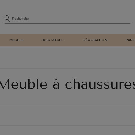
MEUBLE
BOIS MASSIF
DÉCORATION
PAR 
MENT
SIÈGE
CHAISES DE SALLE À MA
DE BAR
CHAISES DE BUREAU
E
FAUTEUIL DE SALON REL
Meuble à chaussure
ET BIBLIOTHÈQUE
TABOURET DE BAR
À CHAUSSURES
BANC
LAMPE DE TABLE
MEUBLE EN TECK
NATUREL
MEUBLE EN BOIS
RÉTRO
MIROIR MURAL
D'ENTRÉE
RECYCLÉ
TV
E ADULTE
CHAMBRE ENFANT
LIT
ARMOIRE