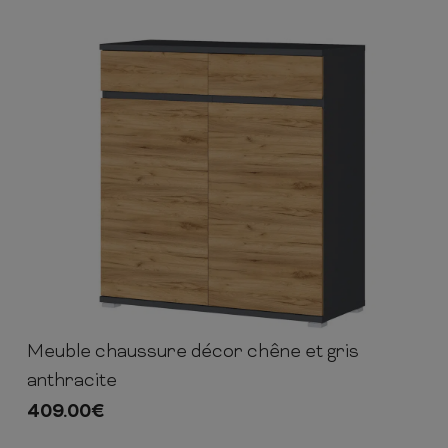
Meuble chaussure décor chêne et gris
103cm
96cm
40cm
anthracite
409.00
€