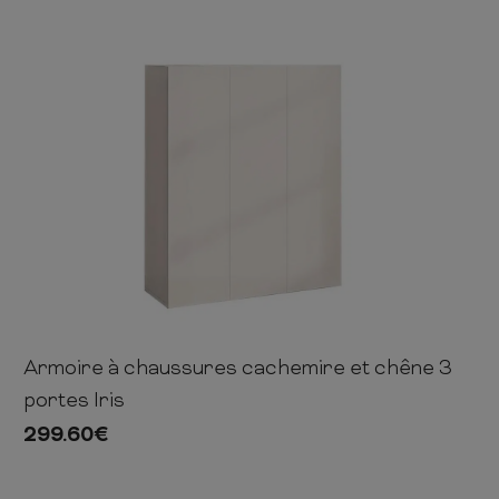
 ET CHIFFONNIERS
COMMODE
 COMPLÈTE
CHAMBRE COMPLÈTE
Armoire à chaussures cachemire et chêne 3
114cm
94cm
35cm
portes Iris
299.60
€