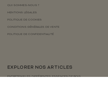
QUI SOMMES-NOUS ?
MENTIONS LÉGALES
POLITIQUE DE COOKIES
CONDITIONS GÉNÉRALES DE VENTE
POLITIQUE DE CONFIDENTIALITÉ
EXPLORER NOS ARTICLES
ENTRETENIR LES DIFFÉRENTES ESSENCES DE BOIS
ENTRETENIR LES DIFFÉRENTS TEXTILES
COMMENT BIEN CHOISIR SES MEUBLES ?
BOIS HUILÉ : CONSEIL D’ENTRETIEN
BOIS LAQUÉ : CONSEIL D’ENTRETIEN