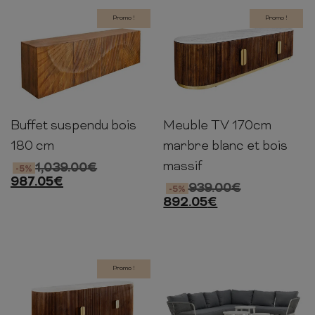
Promo !
Promo !
Buffet suspendu bois
Meuble TV 170cm
58cm
177cm
38cm
45cm
170cm
45cm
180 cm
marbre blanc et bois
massif
1,039.00
€
-5%
987.05
€
939.00
€
-5%
892.05
€
Promo !