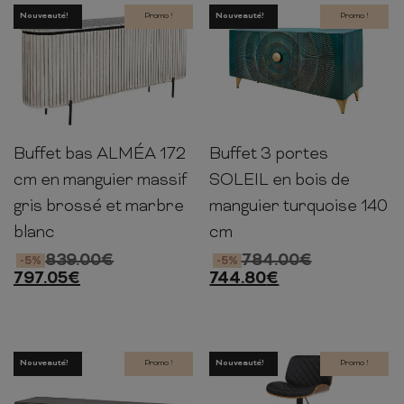
Nouveauté!
Promo !
Nouveauté!
Promo !
Buffet bas ALMÉA 172
Buffet 3 portes
81cm
170cm
40cm
75cm
140cm
38cm
cm en manguier massif
SOLEIL en bois de
gris brossé et marbre
manguier turquoise 140
blanc
cm
839.00
€
784.00
€
-5%
-5%
797.05
€
744.80
€
Nouveauté!
Promo !
Nouveauté!
Promo !