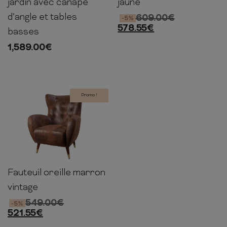
jardin avec canapé
jaune
d’angle et tables
609.00
€
-5%
578.55
€
basses
1,589.00
€
Promo !
Fauteuil oreille marron
106cm
88cm
90cm
vintage
549.00
€
-5%
521.55
€