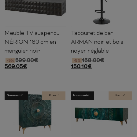
Meuble TV suspendu
Tabouret de bar
30cm
160cm
35cm
89-111cm
48cm
53cm
NÉRION 160 cm en
ARMAN noir et bois
manguier noir
noyer réglable
599.00
€
158.00
€
-5%
-5%
569.05
€
150.10
€
Nouveauté!
Promo !
Nouveauté!
Promo !