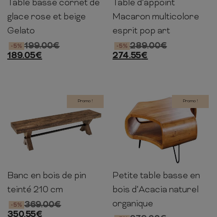
Table basse cornet de
Table d’appoint
49cm
48cm
48cm
49cm
44cm
42cm
glace rose et beige
Macaron multicolore
Gelato
esprit pop art
199.00
€
289.00
€
-5%
-5%
189.05
€
274.55
€
Promo !
Promo !
Banc en bois de pin
Petite table basse en
45cm
180cm
40cm
46cm
70cm
70cm
teinté 210 cm
bois d’Acacia naturel
organique
369.00
€
-5%
350.55
€