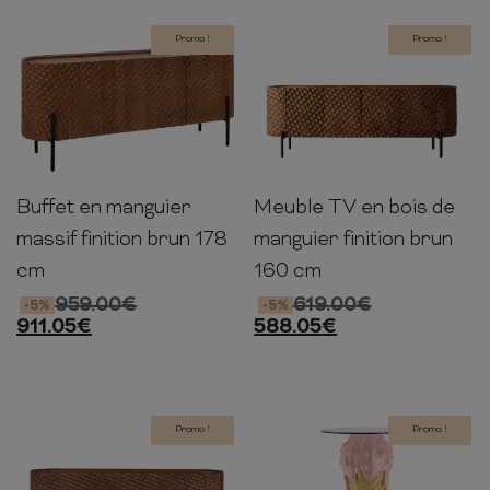
Promo !
Promo !
Buffet en manguier
Meuble TV en bois de
77cm
178cm
42cm
56cm
160cm
43cm
massif finition brun 178
manguier finition brun
cm
160 cm
959.00
€
619.00
€
-5%
-5%
911.05
€
588.05
€
Promo !
Promo !