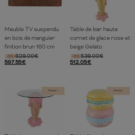
Meuble TV suspendu
Table de bar haute
34cm
160cm
34cm
106cm
60cm
60cm
en bois de manguier
cornet de glace rose et
finition brun 160 cm
beige Gelato
629.00
€
539.00
€
-5%
-5%
597.55
€
512.05
€
Promo !
Promo !