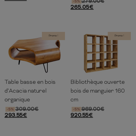
279.00
€
-5%
265.05
€
Promo !
Promo !
Table basse en bois
Bibliothèque ouverte
38cm
90cm
90cm
160cm
156cm
40cm
d’Acacia naturel
bois de manguier 160
organique
cm
309.00
€
969.00
€
-5%
-5%
293.55
€
920.55
€