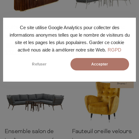
Buffet 170cm gatsby
Salon de jardin blanc
87cm
170cm
45cm
Ce site utilise Google Analytics pour collecter des
informations anonymes telles que le nombre de visiteurs du
bois et marbre blanc
avec canapé d’angle et
site et les pages les plus populaires. Garder ce cookie
tables basses
1,239.00
€
-5%
activé nous aide à améliorer notre site Web.
RGPD
1,177.05
€
1,589.00
€
Refuser
Accepter
Promo !
Ensemble salon de
Fauteuil oreille velours
106cm
88cm
90cm