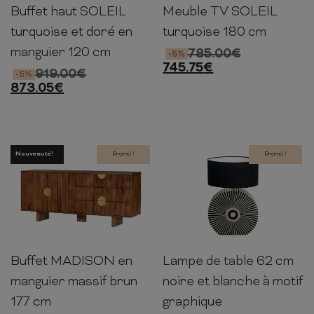
Buffet haut SOLEIL
Meuble TV SOLEIL
120cm
100cm
38cm
55cm
180cm
48cm
turquoise et doré en
turquoise 180 cm
manguier 120 cm
785.00
€
-5%
745.75
€
919.00
€
-5%
873.05
€
Nouveauté!
Promo !
Promo !
Buffet MADISON en
Lampe de table 62 cm
76cm
177cm
38cm
65cm
40cm
40cm
manguier massif brun
noire et blanche à motif
177 cm
graphique