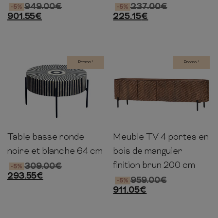
949.00
€
237.00
€
-5%
-5%
901.55
€
225.15
€
Promo !
Promo !
Table basse ronde
Meuble TV 4 portes en
36cm
64cm
64cm
56cm
200cm
43cm
noire et blanche 64 cm
bois de manguier
finition brun 200 cm
309.00
€
-5%
293.55
€
959.00
€
-5%
911.05
€