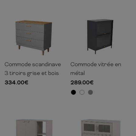
Commode scandinave
Commode vitrée en
90cm
100cm
47cm
80cm
100cm
40cm
3 tiroirs grise et bois
métal
334.00
€
289.00
€