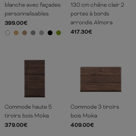
blanche avec façades
130 cm chêne clair 2
personnalisables
portes à bords
arrondis Almora
399.00
€
417.30
€
Commode haute 5
Commode 3 tiroirs
100cm
55cm
35cm
60cm
100cm
48cm
tiroirs bois Moka
bois Moka
379.00
€
409.00
€