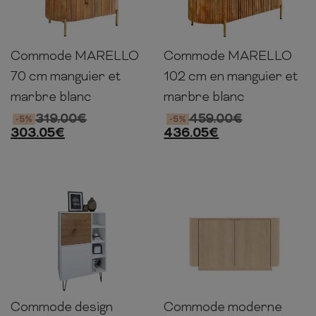
Commode MARELLO
Commode MARELLO
76cm
70cm
40cm
76cm
102cm
43cm
70 cm manguier et
102 cm en manguier et
marbre blanc
marbre blanc
319.00
€
459.00
€
-5%
-5%
303.05
€
436.05
€
Commode design
Commode moderne
124cm
79cm
35cm
75cm
130cm
43cm