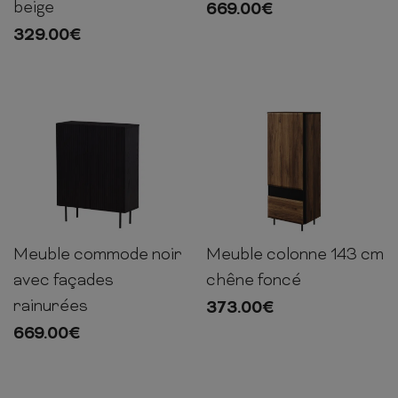
beige
669.00
€
329.00
€
Meuble commode noir
Meuble colonne 143 cm
103cm
80cm
30cm
143cm
55cm
41cm
avec façades
chêne foncé
rainurées
373.00
€
669.00
€