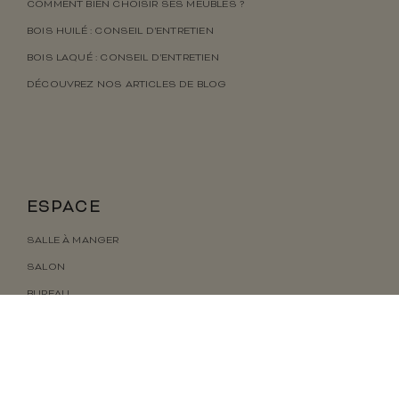
COMMENT BIEN CHOISIR SES MEUBLES ?
BOIS HUILÉ : CONSEIL D’ENTRETIEN
BOIS LAQUÉ : CONSEIL D’ENTRETIEN
DÉCOUVREZ NOS ARTICLES DE BLOG
ESPACE
SALLE À MANGER
SALON
BUREAU
ENTRÉE
CHAMBRE
BOIS MASSIF