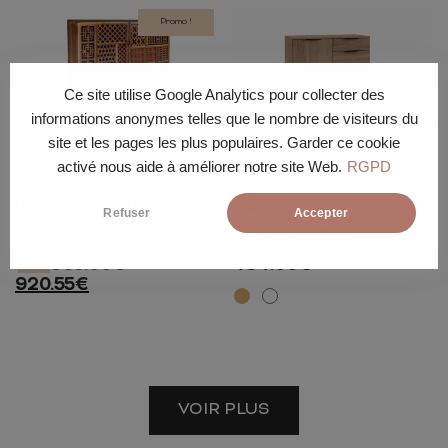
Promo !
Ce site utilise Google Analytics pour collecter des
informations anonymes telles que le nombre de visiteurs du
site et les pages les plus populaires. Garder ce cookie
activé nous aide à améliorer notre site Web.
RGPD
Commode 2 portes
Meuble de rangement
120cm
100cm
38cm
92cm
81cm
41cm
boho en bois massif
blanc ou imitation
Refuser
Accepter
oriental
chêne poutre
969.00
€
434.00
€
-5%
920.55
€
VOIR PLUS