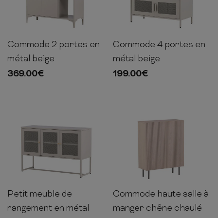
Commode 2 portes en
Commode 4 portes en
63cm
120cm
40cm
75cm
90cm
40cm
métal beige
métal beige
369.00
€
199.00
€
Petit meuble de
Commode haute salle à
80cm
120cm
40cm
103cm
80cm
30cm
rangement en métal
manger chêne chaulé