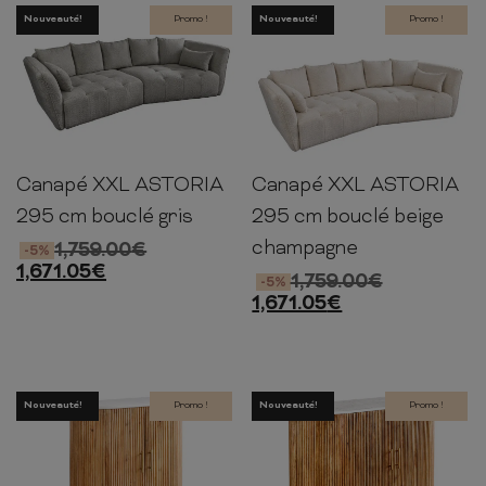
Nouveauté!
Promo !
Nouveauté!
Promo !
Canapé XXL ASTORIA
Canapé XXL ASTORIA
86cm
295cm
145cm
86cm
295cm
145cm
295 cm bouclé gris
295 cm bouclé beige
champagne
1,759.00
€
-5%
1,671.05
€
1,759.00
€
-5%
1,671.05
€
Nouveauté!
Promo !
Nouveauté!
Promo !