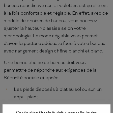
bureau scandinave sur 5 roulettes est qu’elle est
à la fois confortable et réglable. En effet, avec ce
modèle de chaises de bureau, vous pourrez
ajuster la hauteur d’assise selon votre
morphologie. Le mode réglable vous permet
d’avoir la posture adéquate face à votre bureau
avec rangement design chêne blanchi et blanc.
Une bonne chaise de bureau doit vous
permettre de répondre aux exigences de la
Sécurité sociale ci-après :
Les pieds disposés à plat au sol ou sur un
appui-pied ;
Le coude posé suivant un angle de 90
Ce site utilise Google Analytics pour collecter des