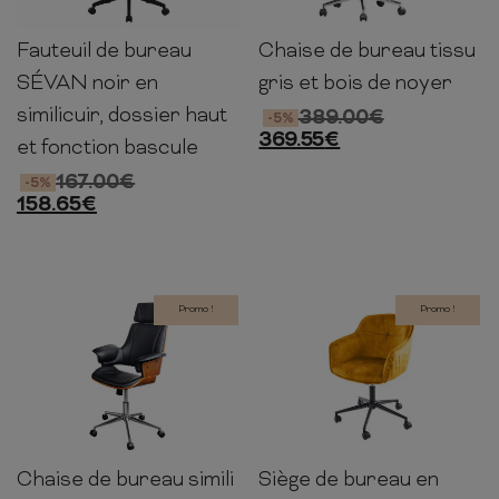
Fauteuil de bureau
Chaise de bureau tissu
117-127cm
60cm
70cm
111-
68cm
64cm
120cm
SÉVAN noir en
gris et bois de noyer
similicuir, dossier haut
389.00
€
-5%
369.55
€
et fonction bascule
167.00
€
-5%
158.65
€
Promo !
Promo !
Chaise de bureau simili
Siège de bureau en
113-
98cm
58cm
60cm
64cm
74cm