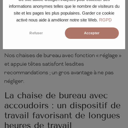
degrés ;
informations anonymes telles que le nombre de visiteurs du
Les avant-bras à proximité du corps ;
site et les pages les plus populaires. Garder ce cookie
activé nous aide à améliorer notre site Web.
RGPD
La main suit le prolongement des avant-
bras ;
Refuser
Accepter
Le dos soutenu par la chaise ou droit.
Nos chaises de bureau avec fonction « réglage »
et appuie têtes satisfont lesdites
recommandations ; un gros avantage à ne pas
négliger.
La chaise de bureau avec
accoudoirs : un dispositif de
travail favorisant de longues
heures de travail