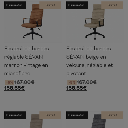
Nouveauté!
Promo !
Nouveauté!
Promo !
Fauteuil de bureau
Fauteuil de bureau
117-127cm
60cm
70cm
117-127cm
60cm
70cm
réglable SÉVAN
SÉVAN beige en
marron vintage en
velours, réglable et
microfibre
pivotant
167.00
€
167.00
€
-5%
-5%
158.65
€
158.65
€
Nouveauté!
Promo !
Nouveauté!
Promo !