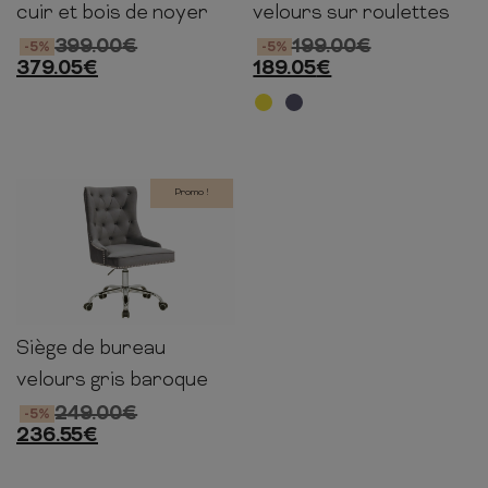
123cm
cuir et bois de noyer
velours sur roulettes
399.00
€
199.00
€
-5%
-5%
379.05
€
189.05
€
Promo !
Siège de bureau
97cm
58cm
65cm
velours gris baroque
249.00
€
-5%
236.55
€