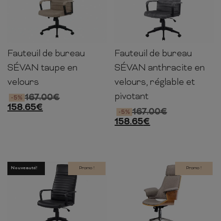
Fauteuil de bureau
Fauteuil de bureau
117-127cm
60cm
70cm
117-127cm
60cm
70cm
SÉVAN taupe en
SÉVAN anthracite en
velours
velours, réglable et
pivotant
167.00
€
-5%
158.65
€
167.00
€
-5%
158.65
€
Nouveauté!
Promo !
Promo !