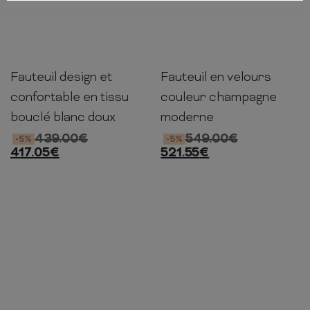
Fauteuil design et
Fauteuil en velours
76cm
78cm
71cm
80cm
106cm
90cm
confortable en tissu
couleur champagne
bouclé blanc doux
moderne
439.00
€
549.00
€
-5%
-5%
417.05
€
521.55
€