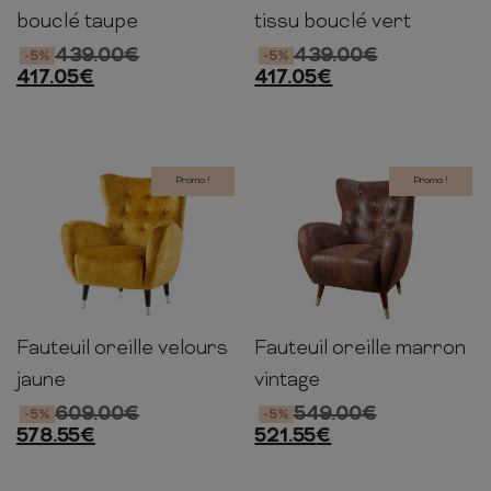
bouclé taupe
tissu bouclé vert
439.00
€
439.00
€
-5%
-5%
417.05
€
417.05
€
Promo !
Promo !
Fauteuil oreille velours
Fauteuil oreille marron
106cm
88cm
90cm
106cm
88cm
90cm
jaune
vintage
609.00
€
549.00
€
-5%
-5%
578.55
€
521.55
€