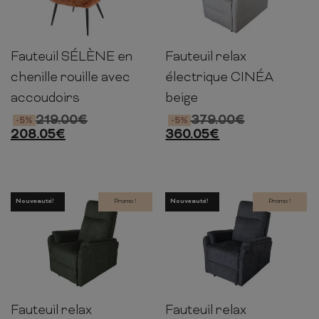
Fauteuil SÉLÈNE en
Fauteuil relax
98cm
73cm
80cm
100cm
75cm
85cm
chenille rouille avec
électrique CINÉA
accoudoirs
beige
219.00
€
379.00
€
-5%
-5%
208.05
€
360.05
€
Nouveauté!
Promo !
Nouveauté!
Promo !
Fauteuil relax
Fauteuil relax
100cm
75cm
85cm
100cm
75cm
85cm