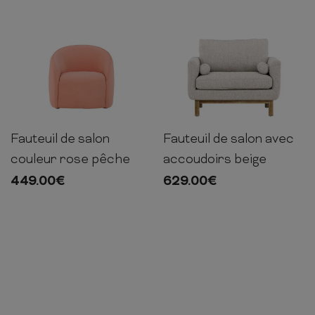
Fauteuil de salon
Fauteuil de salon avec
69cm
70cm
79cm
90cm
109cm
88cm
couleur rose pêche
accoudoirs beige
449.00
€
629.00
€