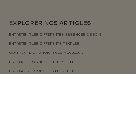
EXPLORER NOS ARTICLES
ENTRETENIR LES DIFFÉRENTES ESSENCES DE BOIS
ENTRETENIR LES DIFFÉRENTS TEXTILES
COMMENT BIEN CHOISIR SES MEUBLES ?
BOIS HUILÉ : CONSEIL D’ENTRETIEN
BOIS LAQUÉ : CONSEIL D’ENTRETIEN
DÉCOUVREZ NOS ARTICLES DE BLOG
ESPACE
SALLE À MANGER