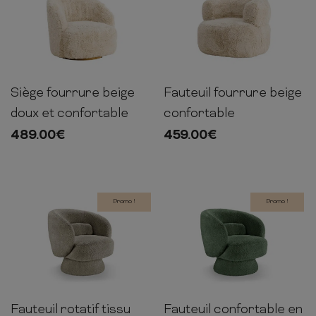
Siège fourrure beige
Fauteuil fourrure beige
75cm
75cm
70cm
72cm
87cm
82cm
doux et confortable
confortable
489.00
€
459.00
€
Promo !
Promo !
Fauteuil rotatif tissu
Fauteuil confortable en
76cm
75cm
76cm
76cm
75cm
76cm