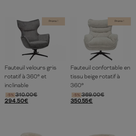
Promo !
Promo !
Fauteuil velours gris
Fauteuil confortable en
85-
95cm
80cm
92cm
99cm
73cm
100cm
rotatif à 360° et
tissu beige rotatif à
inclinable
360°
310.00
€
369.00
€
-5%
-5%
294.50
€
350.55
€