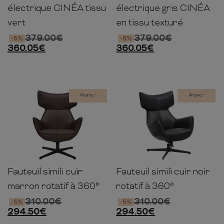
électrique CINÉA tissu
électrique gris CINÉA
vert
en tissu texturé
379.00
€
379.00
€
-5%
-5%
360.05
€
360.05
€
Promo !
Promo !
Fauteuil simili cuir
Fauteuil simili cuir noir
78-
78-
100cm
75cm
100cm
75cm
93cm
93cm
marron rotatif à 360°
rotatif à 360°
310.00
€
310.00
€
-5%
-5%
294.50
€
294.50
€