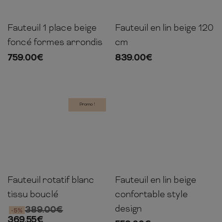
Fauteuil 1 place beige
Fauteuil en lin beige 120
72cm
110cm
97cm
82cm
95cm
118cm
foncé formes arrondis
cm
759.00
€
839.00
€
Promo !
Fauteuil rotatif blanc
Fauteuil en lin beige
66cm
76cm
75cm
82cm
104cm
92cm
tissu bouclé
confortable style
design
389.00
€
-5%
369.55
€