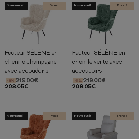
Nouveauté!
Promo !
Nouveauté!
Promo !
Fauteuil SÉLÈNE en
Fauteuil SÉLÈNE en
98cm
73cm
80cm
98cm
73cm
80cm
chenille champagne
chenille verte avec
avec accoudoirs
accoudoirs
219.00
€
219.00
€
-5%
-5%
208.05
€
208.05
€
Nouveauté!
Promo !
Nouveauté!
Promo !