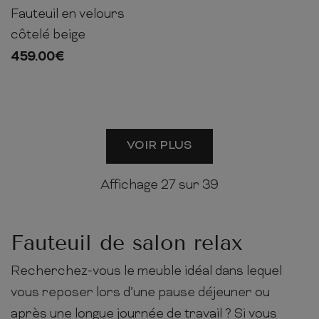
Fauteuil en velours
69cm
70cm
79cm
côtelé beige
459.00
€
VOIR PLUS
Affichage
27
sur 39
Fauteuil de salon relax
Recherchez-vous le meuble idéal dans lequel
vous reposer lors d’une pause déjeuner ou
après une longue journée de travail ? Si vous