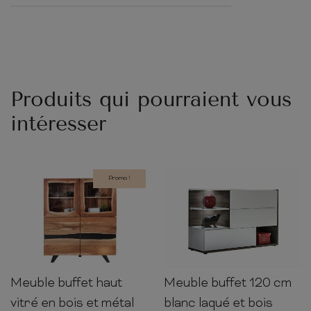
Produits qui pourraient vous
intéresser
Promo !
Meuble buffet haut
Meuble buffet 120 cm
140cm
118cm
39cm
77cm
120cm
40cm
vitré en bois et métal
blanc laqué et bois