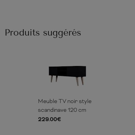
Produits suggérés
Meuble TV noir style
55.2cm
120cm
35cm
scandinave 120 cm
229.00
€