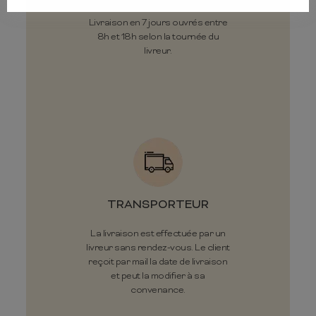
Livraison en 7 jours ouvrés entre
8h et 18h selon la tournée du
livreur.
TRANSPORTEUR
La livraison est effectuée par un
livreur sans rendez-vous. Le client
reçoit par mail la date de livraison
et peut la modifier à sa
convenance.