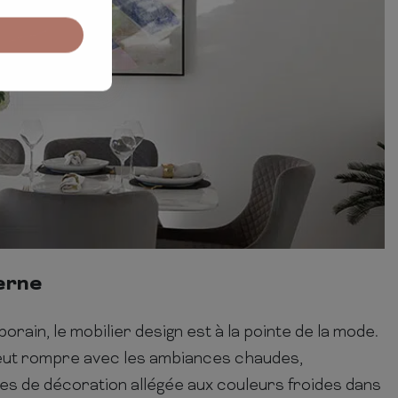
erne
ain, le mobilier design est à la pointe de la mode.
eut rompre avec les ambiances chaudes,
s de décoration allégée aux couleurs froides dans