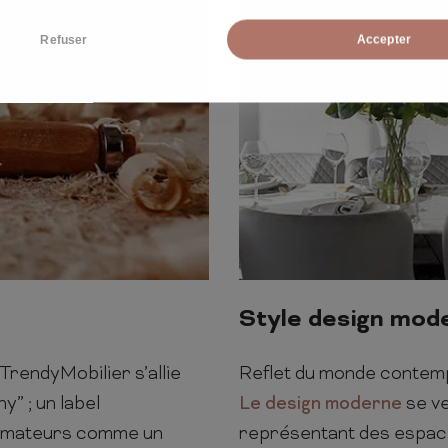
Refuser
Accepter
Style design mod
TrendyMobilier s’allie
Reflet du monde contempor
” ; un label
Le design moderne
se v
ommateurs comme un
représentant des espace