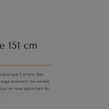
re 151 cm
insi que 3 tiroirs. Ses
rangé aisément. Ce meuble
 tout en vous apportant du
.