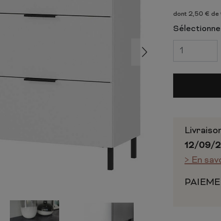
 ET CHIFFONNIERS
COMMODE
dont 2,50 € de
 COMPLÈTE
CHAMBRE COMPLÈTE
Sélectionnez
Livraiso
12/09/
> En sav
PAIEME