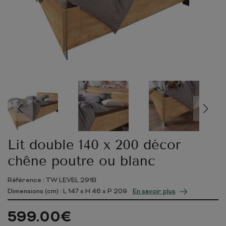
Lit double 140 x 200 décor
chêne poutre ou blanc
Référence : TW LEVEL 291B
Dimensions (cm) : L
147
x H
46
x P
209
En savoir plus
599.00
€