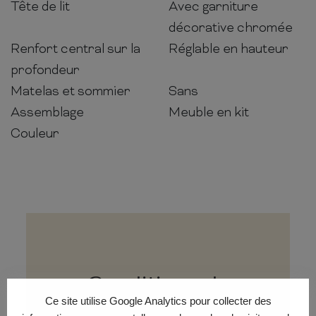
Tête de lit
Avec garniture
décorative chromée
Renfort central sur la
Réglable en hauteur
profondeur
Matelas et sommier
Sans
Assemblage
Meuble en kit
Couleur
Conditions de
Ce site utilise Google Analytics pour collecter des
livraison