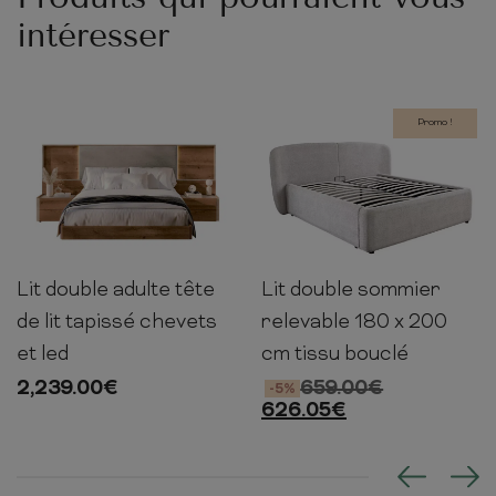
intéresser
Promo !
Lit double adulte tête
Lit double sommier
16-30cm
171cm
211cm
50-
245cm
210cm
125cm
de lit tapissé chevets
relevable 180 x 200
et led
cm tissu bouclé
2,239.00
€
659.00
€
-5%
626.05
€