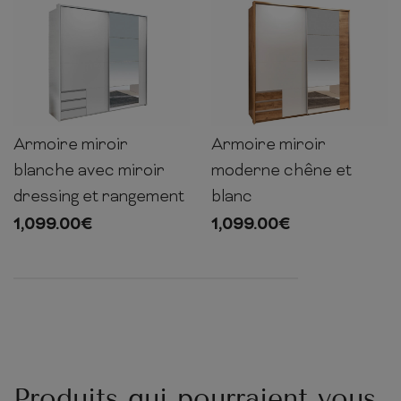
Armoire miroir
Armoire miroir
202cm
185cm
64cm
202cm
185cm
64cm
blanche avec miroir
moderne chêne et
dressing et rangement
blanc
1,099.00
€
1,099.00
€
Produits qui pourraient vous