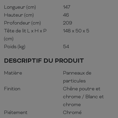
Longueur (cm)
147
Hauteur (cm)
46
Profondeur (cm)
209
Tête de lit L x H x P
148 x 50 x 5
(cm)
Poids (kg)
54
DESCRIPTIF DU PRODUIT
Matière
Panneaux de
particules
Finition
Chêne poutre et
chrome / Blanc et
chrome
Piétement
Chromé