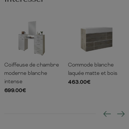
Commode blanche
Coiffeuse de chambre
85cm
120cm
50cm
102cm
165cm
41cm
laquée matte et bois
moderne blanche
intense
463.00
€
699.00
€