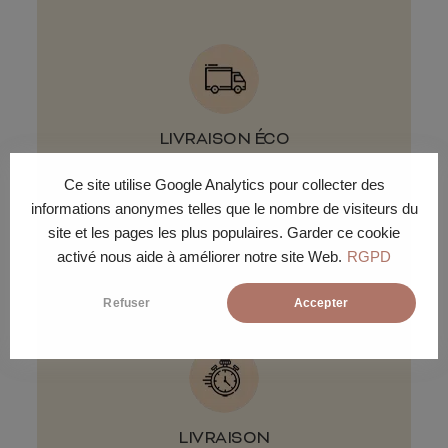
LIVRAISON ÉCO
Livraison gratuite sous 6 à 8
Ce site utilise Google Analytics pour collecter des
semaines en pas de porte ou pied
informations anonymes telles que le nombre de visiteurs du
d'immeuble.
site et les pages les plus populaires. Garder ce cookie
activé nous aide à améliorer notre site Web.
RGPD
Refuser
Accepter
LIVRAISON