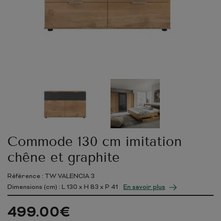
Commode 130 cm imitation
chêne et graphite
Référence : TW VALENCIA 3
Dimensions (cm) : L
130
x H
83
x P
41
En savoir plus
499.00
€