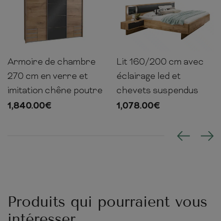
Armoire de chambre
Lit 160/200 cm avec
208cm
270cm
64cm
92cm
269cm
210cm
270 cm en verre et
éclairage led et
imitation chêne poutre
chevets suspendus
1,840.00
€
1,078.00
€
Produits qui pourraient vous
intéresser