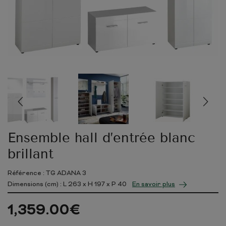
Ensemble hall d’entrée blanc
brillant
Référence : TG ADANA 3
Dimensions (cm) : L
263
x H
197
x P
40
En savoir plus
1,359.00
€