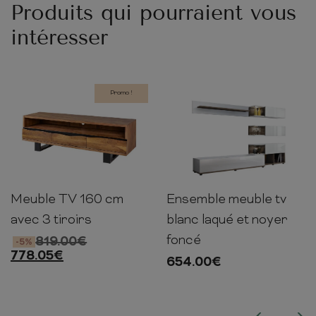
Produits qui pourraient vous
intéresser
Promo !
Meuble TV 160 cm
Ensemble meuble tv
50cm
160cm
41cm
150cm
240cm
40cm
avec 3 tiroirs
blanc laqué et noyer
foncé
819.00
€
-5%
778.05
€
654.00
€