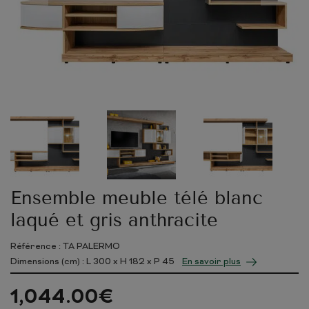
Ensemble meuble télé blanc
laqué et gris anthracite
Référence : TA PALERMO
Dimensions (cm) : L
300
x H
182
x P
45
En savoir plus
1,044.00
€