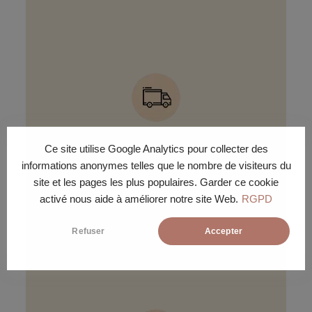
TRANSPORTEUR
Ce site utilise Google Analytics pour collecter des
informations anonymes telles que le nombre de visiteurs du
Le transporteur prend contact
avec le client, par téléphone ou
site et les pages les plus populaires. Garder ce cookie
par SMS automatique avec choix
activé nous aide à améliorer notre site Web.
RGPD
du jour de livraison, au numéro
fourni lors de la commande.
Refuser
Accepter