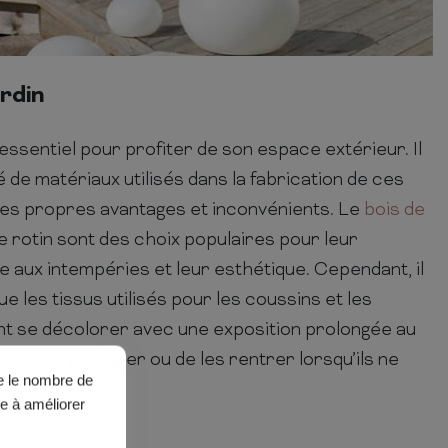
rdin
 essentiel pour profiter de son espace extérieur. Il
 de matériaux utilisés dans la fabrication de ces
es propres avantages et inconvénients. Le
bois de
le rotin sont des choix populaires pour leur
ce aux intempéries et leur esthétique. Cependant, il
e les tissus utilisés pour les coussins et les
nt se décolorer avec une exposition prolongée au
llé de les protéger ou de les rentrer lorsqu’ils ne
ue le nombre de
de à améliorer