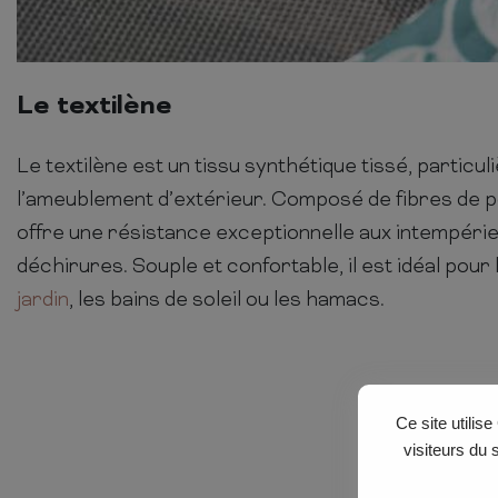
Le textilène
Le textilène est un tissu synthétique tissé, particu
l’ameublement d’extérieur. Composé de fibres de po
offre une résistance exceptionnelle aux intempérie
déchirures. Souple et confortable, il est idéal pour
jardin
, les bains de soleil ou les hamacs.
Ce site utilis
visiteurs du 