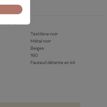
PRODUIT
Textilène noir
Métal noir
Beiges
160
Fauteuil détente en kit