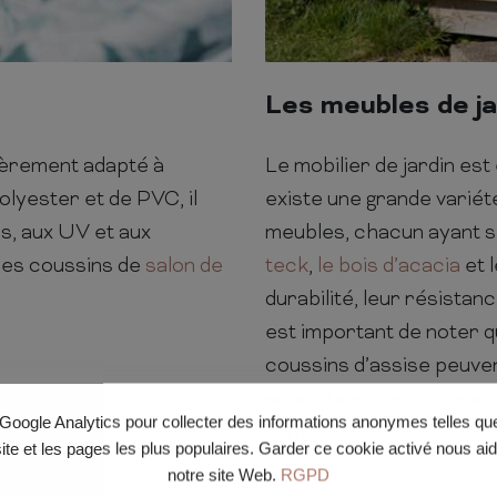
Les meubles de ja
lièrement adapté à
Le mobilier de jardin est
lyester et de PVC, il
existe une grande variété
s, aux UV et aux
meubles, chacun ayant s
 les coussins de
salon de
teck
,
le bois d’acacia
et 
durabilité, leur résistan
est important de noter qu
coussins d’assise peuve
soleil. Il est donc consei
e Google Analytics pour collecter des informations anonymes telles q
sont pas utilisés.
site et les pages les plus populaires. Garder ce cookie activé nous ai
notre site Web.
RGPD