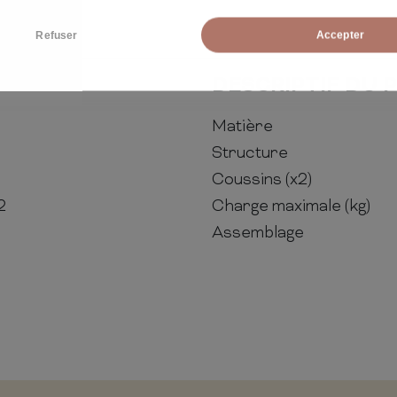
Refuser
Accepter
DESCRIPTIF DU 
Matière
Structure
Coussins (x2)
2
Charge maximale (kg)
Assemblage