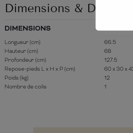
Dimensions & Détails
DIMENSIONS
Longueur (cm)
66.5
Hauteur (cm)
68
Profondeur (cm)
127.5
Repose-pieds L x H x P (cm)
60 x 30 x 4
Poids (kg)
12
Nombre de colis
1