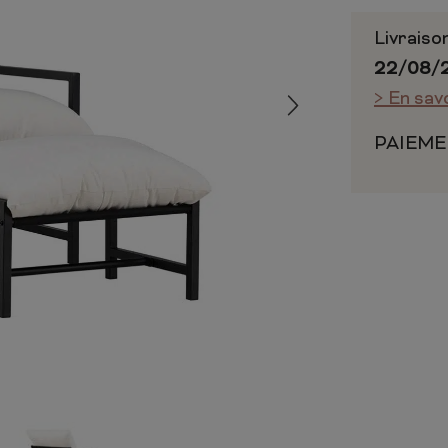
 ET CHIFFONNIERS
COMMODE
 COMPLÈTE
CHAMBRE COMPLÈTE
Livraiso
22/08/
> En sav
PAIEME