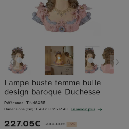
Lampe buste femme bulle
design baroque Duchesse
Référence : TIN48055
Dimensions (cm) : L
49
x H
61
x P
43
En savoir plus
227.05
€
239.00
€
-5%