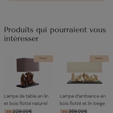
Produits qui pourraient vous
intéresser
Promo !
Promo !
Lampe de table en lin
Lampe d’ambiance en
50cm
40cm
20cm
54cm
80cm
20cm
et bois flotté naturel
bois flotté et lin beige
229.00
€
359.00
€
-5%
-5%