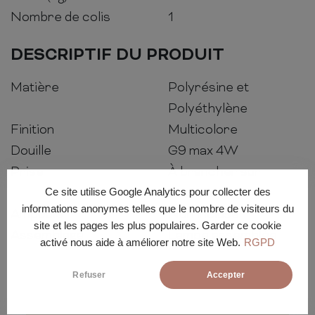
Nombre de colis
1
DESCRIPTIF DU PRODUIT
Matière
Polyrésine et
Polyéthylène
Finition
Multicolore
Douille
G9 max 4W
Prise
À brancher sur
secteur
Ce site utilise Google Analytics pour collecter des
informations anonymes telles que le nombre de visiteurs du
Ampoule
Non incluse
site et les pages les plus populaires. Garder ce cookie
Assemblage
Lampe assemblée
activé nous aide à améliorer notre site Web.
RGPD
Refuser
Accepter