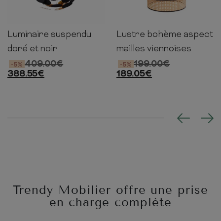
Luminaire suspendu
Lustre bohème aspect
70cm
70cm
70cm
33cm
45cm
45cm
doré et noir
mailles viennoises
409.00
€
199.00
€
-5%
-5%
388.55
€
189.05
€
Trendy Mobilier offre une prise
en charge complète