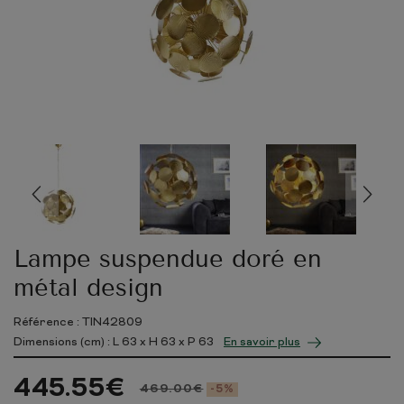
Lampe suspendue doré en
métal design
Référence : TIN42809
Dimensions (cm) : L
63
x H
63
x P
63
En savoir plus
445.55
€
469.00
€
-5%