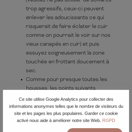
(veuillez ne pas utiliser de solvants
trop agressifs, ceux-ci peuvent
enlever les adoucissants ce qui
risquerait de faire éclater le cuir
comme on pourrait le voir sur nos
vieux canapés en cuir) et puis
essuyez soigneusement la zone
touchée en frottant doucement à
sec.
Comme pour presque toutes les
housses, les points suivants
s’appliquent lors du nettoyage du
Ce site utilise Google Analytics pour collecter des
simili cuir : Il est préférable de
informations anonymes telles que le nombre de visiteurs du
site et les pages les plus populaires. Garder ce cookie
d’abord tester le nettoyant sur une
activé nous aide à améliorer notre site Web.
RGPD
zone peu visible tel que le dessous