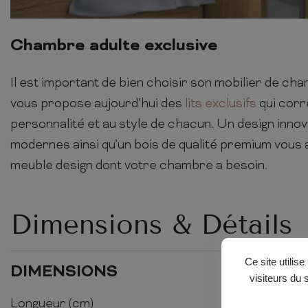
Chambre adulte exclusive
Il est important de bien choisir son mobilier de ch
vous propose aujourd’hui des
lits exclusifs
qui corr
personnalité et au style de chacun. Un design inno
modernes ainsi qu’un bois de qualité premium vous a
meuble design dont votre chambre a besoin.
Dimensions & Détails
Ce site utilis
DIMENSIONS
visiteurs du 
Longueur (cm)
171