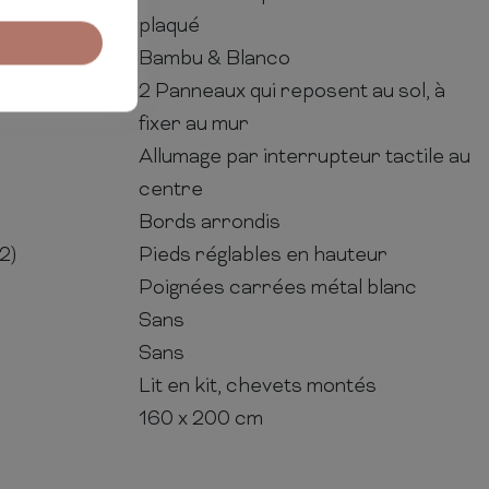
plaqué
Bambu & Blanco
2 Panneaux qui reposent au sol, à
fixer au mur
Allumage par interrupteur tactile au
centre
Bords arrondis
2)
Pieds réglables en hauteur
Poignées carrées métal blanc
Sans
Sans
Lit en kit, chevets montés
160 x 200 cm