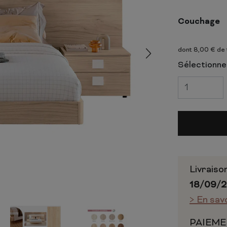
 ET CHIFFONNIERS
COMMODE
 COMPLÈTE
CHAMBRE COMPLÈTE
Couchage
dont 8,00 € de
Sélectionnez
Livraiso
18/09/
> En sav
PAIEME