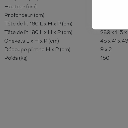
Hauteur (cm)
16-30
Profondeur (cm)
211
Tête de lit 160 L x H x P (cm)
269 x 115 x
Tête de lit 180 L x H x P (cm)
289 x 115 x
Chevets L x H x P (cm)
45 x 41 x 43
Découpe plinthe H x P (cm)
9 x 2
Poids (kg)
150