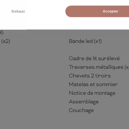
Refuser
Accepter
Finition
 6
Tête de lit
 6
 (x2)
Bande led (x1)
Cadre de lit surélevé
Traverses métalliques (x
Chevets 2 tiroirs
Matelas et sommier
Notice de montage
Assemblage
Couchage