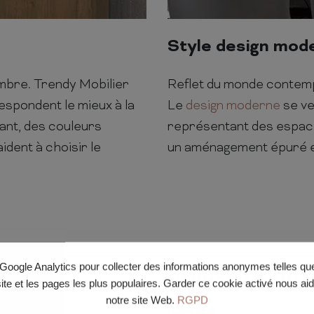
Style design mod
ambre. Trendy Mobilier
Reflet du monde contempor
espondent le mieux à la
Le
design moderne
se ve
vant, des couleurs
représentant des espace
ident à choisir le
un aménagement épuré e
e Google Analytics pour collecter des informations anonymes telles q
DESCRIPTIF DU 
site et les pages les plus populaires. Garder ce cookie activé nous ai
notre site Web.
RGPD
Matière