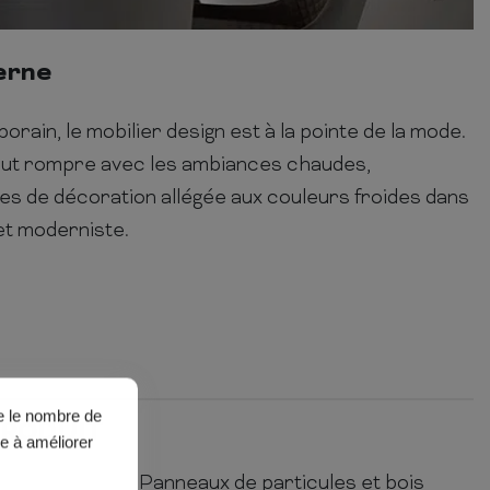
erne
ain, le mobilier design est à la pointe de la mode.
ut rompre avec les ambiances chaudes,
s de décoration allégée aux couleurs froides dans
t moderniste.
ue le nombre de
PRODUIT
de à améliorer
Panneaux de particules et bois