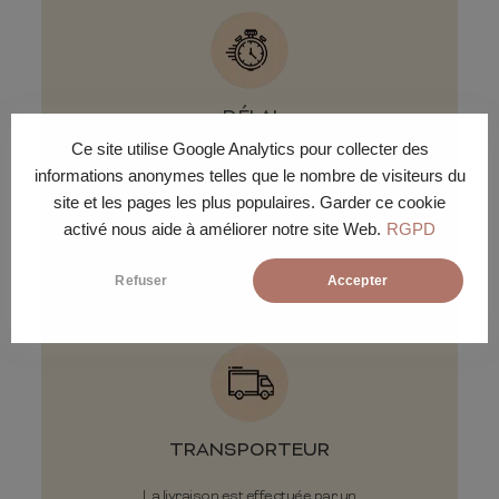
DÉLAI
Ce site utilise Google Analytics pour collecter des
Livraison en 7 jours ouvrés entre
informations anonymes telles que le nombre de visiteurs du
8h et 18h selon la tournée du
site et les pages les plus populaires. Garder ce cookie
livreur.
activé nous aide à améliorer notre site Web.
RGPD
Refuser
Accepter
TRANSPORTEUR
La livraison est effectuée par un