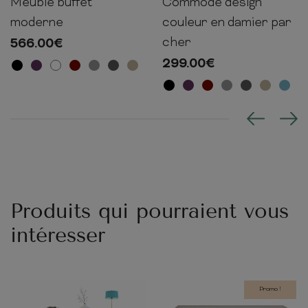
Meuble buffet
Commode design
72cm
166cm
35cm
72cm
92cm
35cm
moderne
couleur en damier par
cher
566.00
€
299.00
€
Produits qui pourraient vous
intéresser
Promo !