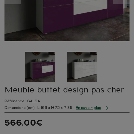
Meuble buffet design pas cher
Référence : SALSA
Dimensions (cm) : L
166
x H
72
x P
35
En savoir plus
566.00
€