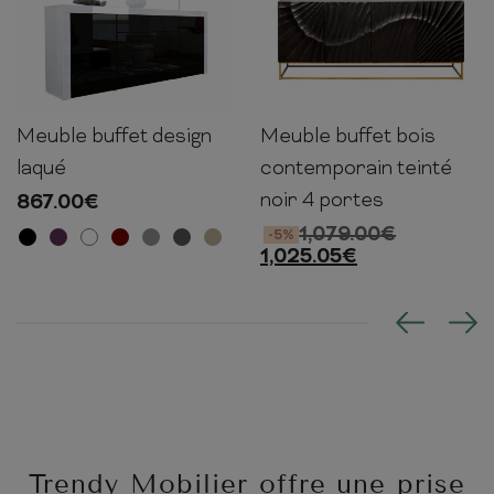
Meuble buffet design
Meuble buffet bois
72cm
167cm
35cm
76cm
177cm
38cm
laqué
contemporain teinté
noir 4 portes
867.00
€
1,079.00
€
-5%
1,025.05
€
Trendy Mobilier offre une prise