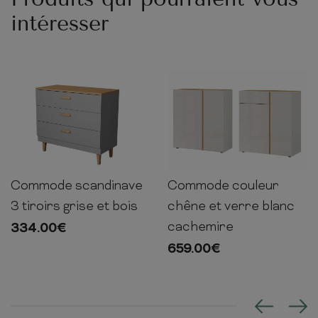
intéresser
Commode scandinave
Commode couleur
90cm
100cm
47cm
103cm
94cm
43cm
3 tiroirs grise et bois
chêne et verre blanc
cachemire
334.00
€
659.00
€