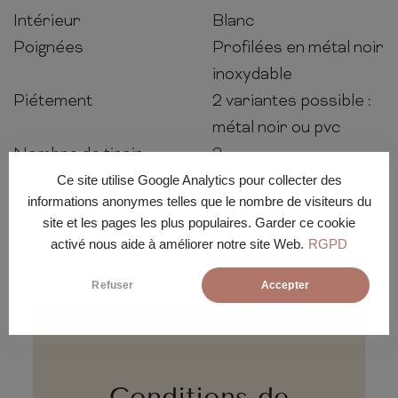
Intérieur
Blanc
Poignées
Profilées en métal noir
inoxydable
Piétement
2 variantes possible :
métal noir ou pvc
Nombre de tiroir
3
Fermeture douce
Oui
Ce site utilise Google Analytics pour collecter des
informations anonymes telles que le nombre de visiteurs du
Assemblage
Meuble en kit
site et les pages les plus populaires. Garder ce cookie
activé nous aide à améliorer notre site Web.
RGPD
Refuser
Accepter
Conditions de