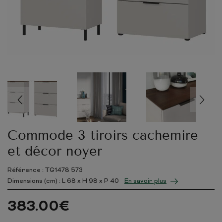
Commode 3 tiroirs cachemire
et décor noyer
Référence : TG1478 573
Dimensions (cm) : L
68
x H
98
x P
40
En savoir plus
383.00
€