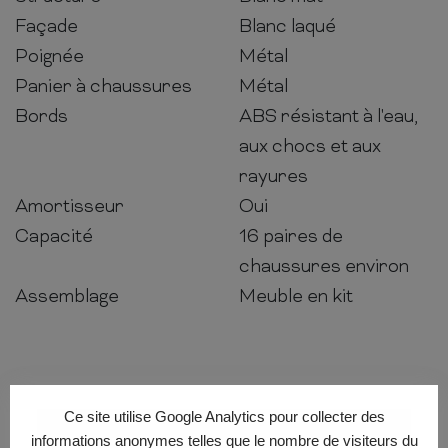
Façade
Blanc laqué
Poignée
Métal
Panier à chaussures
Métal
Bords
ABS résistant à l'eau,
aux chocs et aux
rayures
Amortisseur
Oui
Capacité
16 paires de
chaussures environ
Assemblage
Meuble en kit
Ce site utilise Google Analytics pour collecter des
informations anonymes telles que le nombre de visiteurs du