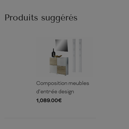
Produits suggérés
Composition meubles
180cm
156cm
30cm
d’entrée design
1,089.00
€