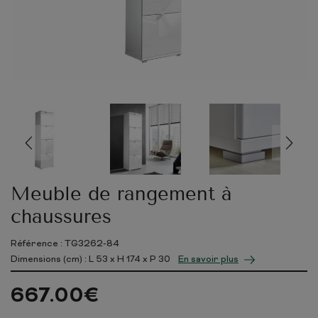
Meuble de rangement à
chaussures
Référence : TG3262-84
Dimensions (cm) : L
53
x H
174
x P
30
En savoir plus
667.00
€