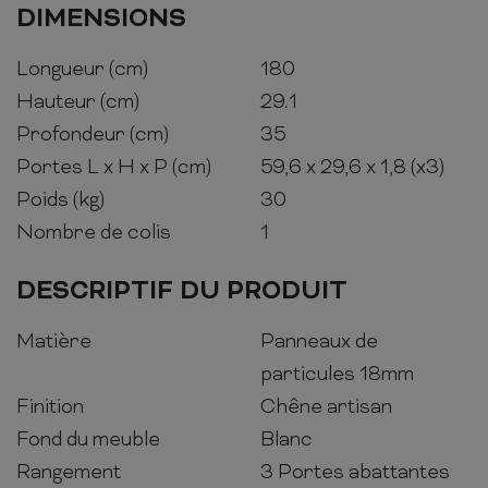
DIMENSIONS
Longueur (cm)
180
Hauteur (cm)
29.1
Profondeur (cm)
35
Portes L x H x P (cm)
59,6 x 29,6 x 1,8 (x3)
Poids (kg)
30
Nombre de colis
1
DESCRIPTIF DU PRODUIT
Matière
Panneaux de
particules 18mm
Finition
Chêne artisan
Fond du meuble
Blanc
Rangement
3 Portes abattantes