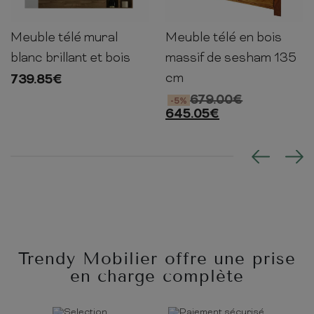
Meuble télé mural
Meuble télé en bois
138cm
223cm
30cm
50cm
135cm
45cm
blanc brillant et bois
massif de sesham 135
cm
739.85
€
679.00
€
-5%
645.05
€
Trendy Mobilier offre une prise
en charge complète