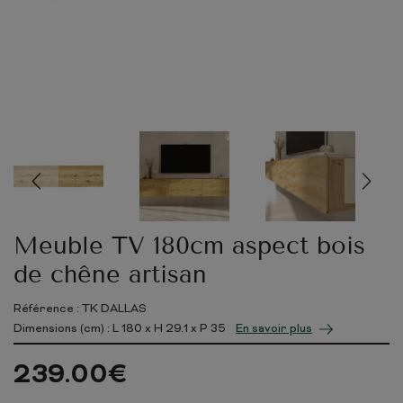
Meuble TV 180cm aspect bois
de chêne artisan
Référence : TK DALLAS
Dimensions (cm) : L
180
x H
29.1
x P
35
En savoir plus
239.00
€