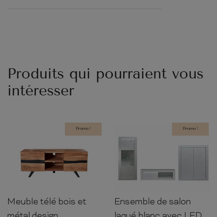
Produits qui pourraient vous
intéresser
Promo !
Promo !
Meuble télé bois et
Ensemble de salon
65cm
160cm
43cm
190cm
391cm
45cm
métal design
laqué blanc avec LED