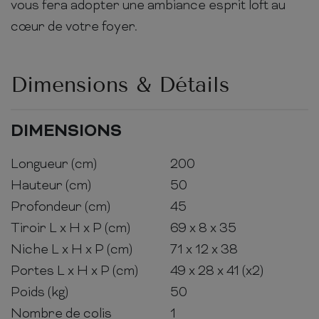
vous fera adopter une ambiance esprit loft au
cœur de votre foyer.
Dimensions & Détails
DIMENSIONS
Longueur (cm)
200
Hauteur (cm)
50
Profondeur (cm)
45
Tiroir L x H x P (cm)
69 x 8 x 35
Niche L x H x P (cm)
71 x 12 x 38
Portes L x H x P (cm)
49 x 28 x 41 (x2)
Poids (kg)
50
Nombre de colis
1