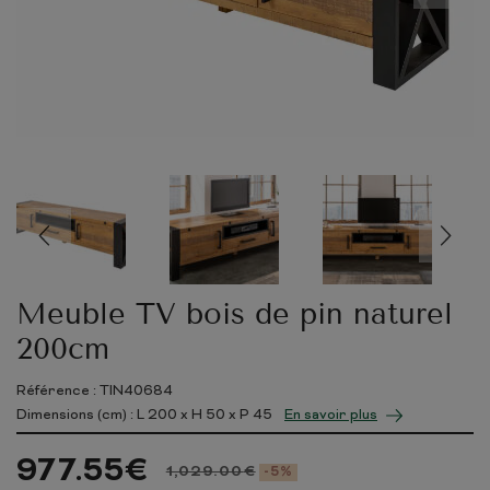
Meuble TV bois de pin naturel
200cm
Référence : TIN40684
Dimensions (cm) : L
200
x H
50
x P
45
En savoir plus
977.55
€
1,029.00
€
-5%