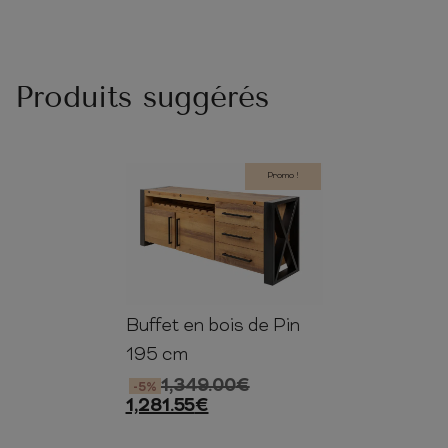
Produits suggérés
Promo !
Buffet en bois de Pin
76cm
195cm
45cm
195 cm
1,349.00
€
-5%
1,281.55
€