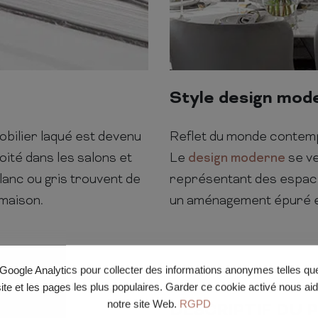
Style design mod
obilier laqué est devenu
Reflet du monde contempor
ité dans les salons et
Le
design moderne
se v
blanc ou gris trouvent de
représentant des espace
 maison.
un aménagement épuré e
e Google Analytics pour collecter des informations anonymes telles q
site et les pages les plus populaires. Garder ce cookie activé nous ai
notre site Web.
RGPD
DESCRIPTIF DU 