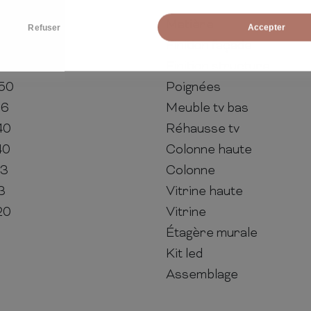
Matière
Refuser
Accepter
Finition façade
Finition structure
 50
Poignées
36
Meuble tv bas
40
Réhausse tv
40
Colonne haute
33
Colonne
3
Vitrine haute
20
Vitrine
Étagère murale
Kit led
Assemblage