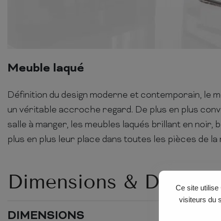
Meuble laqué
Définition du design moderne et contemporain, le m
un véritable accroche regard. De plus en plus convo
salle à manger, les meubles laqués brillant en noir, 
plus en plus leur place dans toutes les pièces de la
Dimensions & Détails
Ce site utilis
visiteurs du 
DIMENSIONS