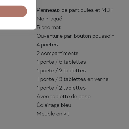
Panneaux de particules et MDF
Noir laqué
Blanc mat
Ouverture par bouton poussoir
4 portes
2 compartiments
1 porte / 5 tablettes
1 porte / 2 tablettes
1 porte / 3 tablettes en verre
1 porte / 2 tablettes
Avec tablette de pose
Éclairage bleu
Meuble en kit