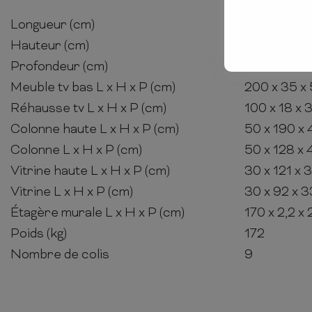
Longueur (cm)
300
Hauteur (cm)
190
Profondeur (cm)
50
Meuble tv bas L x H x P (cm)
200 x 35 x
Réhausse tv L x H x P (cm)
100 x 18 x 
Colonne haute L x H x P (cm)
50 x 190 x 
Colonne L x H x P (cm)
50 x 128 x 
Vitrine haute L x H x P (cm)
30 x 121 x 
Vitrine L x H x P (cm)
30 x 92 x 3
Étagère murale L x H x P (cm)
170 x 2,2 x 
Poids (kg)
172
Nombre de colis
9