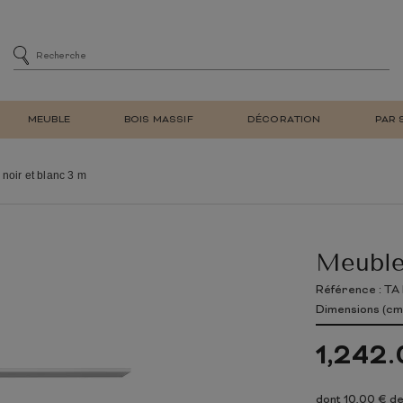
MEUBLE
BOIS MASSIF
DÉCORATION
PAR 
MENT
SIÈGE
CHAISES DE SALLE À MA
noir et blanc 3 m
DE BAR
CHAISES DE BUREAU
E
FAUTEUIL DE SALON REL
ET BIBLIOTHÈQUE
TABOURET DE BAR
Meuble 
À CHAUSSURES
BANC
LAMPE DE TABLE
MEUBLE EN TECK
NATUREL
MEUBLE EN BOIS
RÉTRO
MIROIR MURAL
D'ENTRÉE
RECYCLÉ
Référence : TA
TV
Dimensions (cm)
E ADULTE
CHAMBRE ENFANT
1,242.
LIT
ARMOIRE
dont 10,00 € de