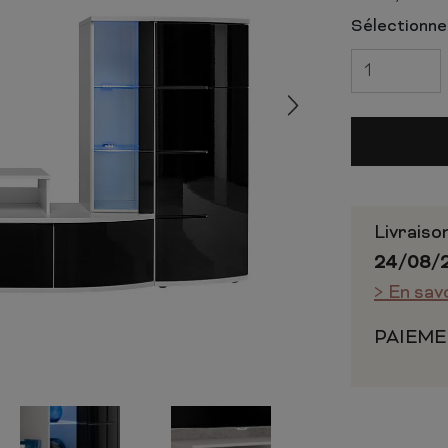
 ET CHIFFONNIERS
COMMODE
Sélectionnez
 COMPLÈTE
CHAMBRE COMPLÈTE
Livraiso
24/08/
> En sav
PAIEME