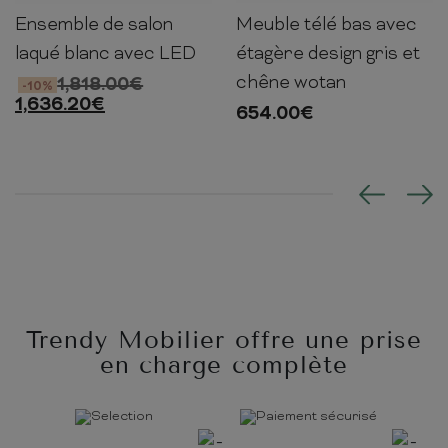
Ensemble de salon
Meuble télé bas avec
190cm
391cm
45cm
150cm
240cm
40cm
laqué blanc avec LED
étagère design gris et
chêne wotan
1,818.00
€
-10%
1,636.20
€
654.00
€
Trendy Mobilier offre une prise
en charge complète