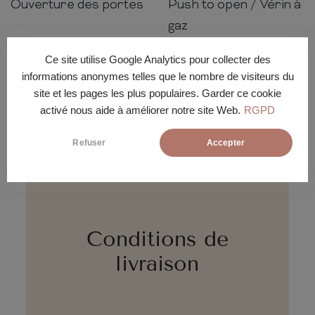
Ouverture des portes
Push to open / Vérin à
gaz
Éclairage LED
Inclus / À brancher
Ce site utilise Google Analytics pour collecter des
sur secteur
informations anonymes telles que le nombre de visiteurs du
Assemblage
Meuble en kit
site et les pages les plus populaires. Garder ce cookie
activé nous aide à améliorer notre site Web.
RGPD
Refuser
Accepter
Conditions de
livraison