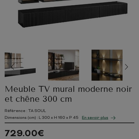
Meuble TV mural moderne noir
et chêne 300 cm
Référence : TA SOUL
Dimensions (cm) : L
300
x H
160
x P
45
En savoir plus
729.00
€