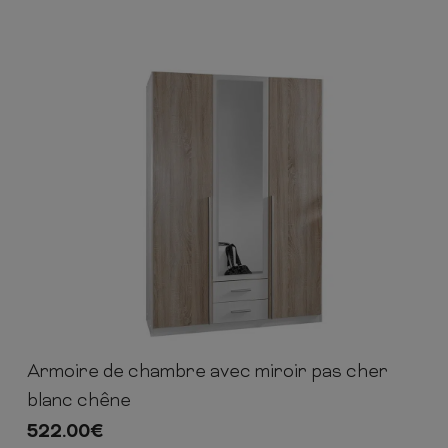
Armoire de chambre avec miroir pas cher
198cm
135cm
56cm
blanc chêne
522.00
€