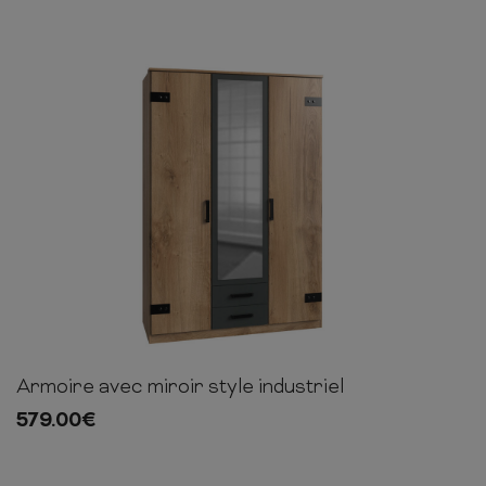
Armoire avec miroir style industriel
198cm
135cm
58cm
579.00
€