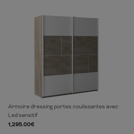
Armoire dressing portes coulissantes avec
219cm
190cm
61cm
Led sensitif
1,295.00
€