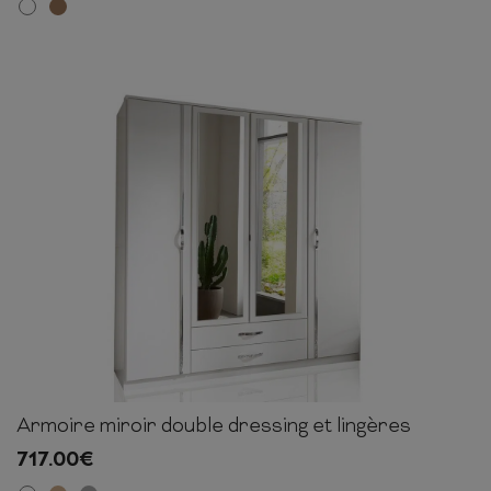
Armoire miroir double dressing et lingères
199cm
179cm
58cm
717.00
€