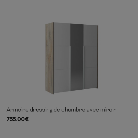
Armoire dressing de chambre avec miroir
209cm
162cm
57cm
755.00
€