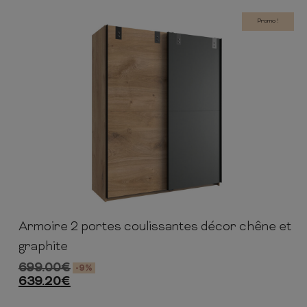
Promo !
Armoire 2 portes coulissantes décor chêne et
198cm
135cm
64cm
graphite
699.00
€
-9%
639.20
€