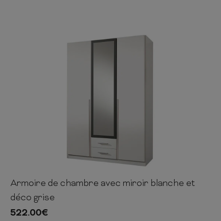
Armoire de chambre avec miroir blanche et
198cm
135cm
56cm
déco grise
522.00
€