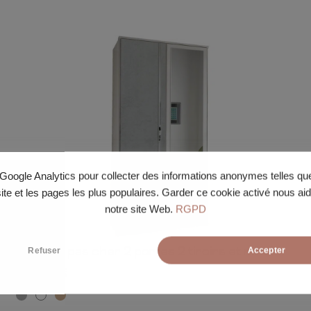
e Google Analytics pour collecter des informations anonymes telles q
site et les pages les plus populaires. Garder ce cookie activé nous ai
notre site Web.
RGPD
Armoire pas cher 2 portes 2 tiroirs et miroir
Refuser
Accepter
198cm
90cm
58cm
439.00
€