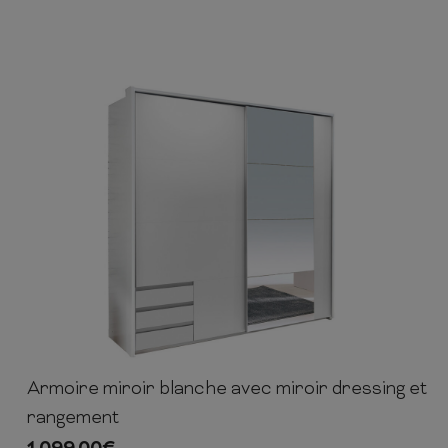
Armoire miroir blanche avec miroir dressing et
202cm
185cm
64cm
rangement