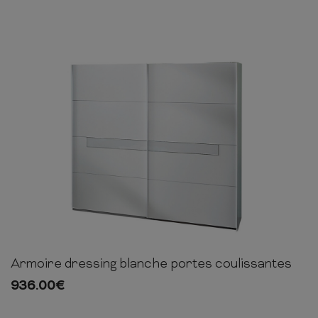
Armoire dressing blanche portes coulissantes
210cm
225cm
65cm
936.00
€