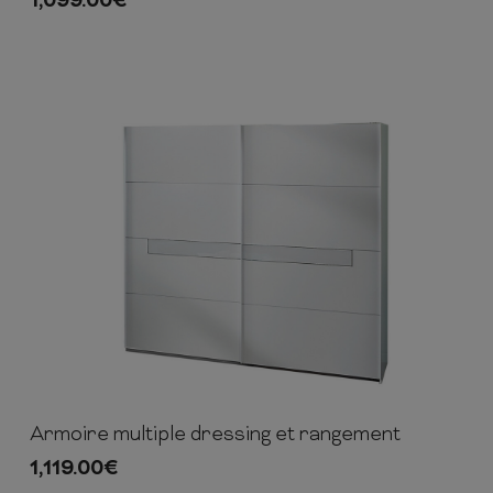
1,099.00
€
Armoire multiple dressing et rangement
210cm
270cm
65cm
1,119.00
€