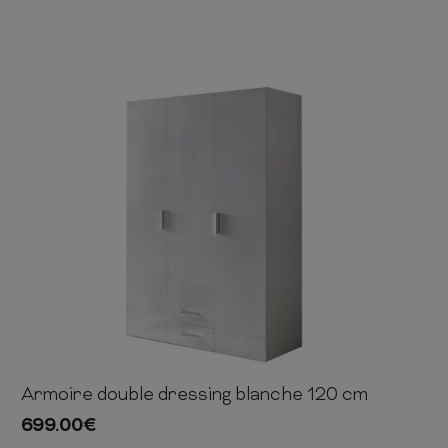
Armoire double dressing blanche 120 cm
185cm
120cm
54cm
699.00
€