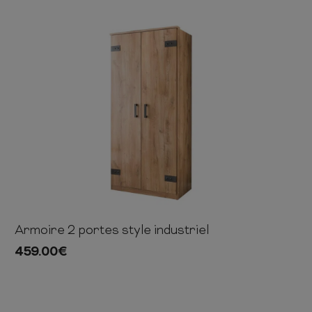
 ET CHIFFONNIERS
COMMODE
 COMPLÈTE
CHAMBRE COMPLÈTE
Armoire 2 portes style industriel
199cm
90cm
58cm
459.00
€