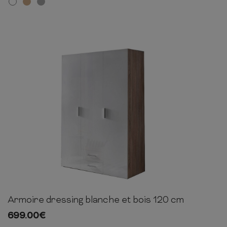
Armoire dressing blanche et bois 120 cm
185cm
120cm
54cm
699.00
€