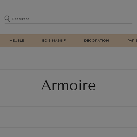
MEUBLE
BOIS MASSIF
DÉCORATION
PAR 
MENT
SIÈGE
CHAISES DE SALLE À MA
DE BAR
CHAISES DE BUREAU
E
FAUTEUIL DE SALON REL
Armoire
ET BIBLIOTHÈQUE
TABOURET DE BAR
À CHAUSSURES
BANC
LAMPE DE TABLE
MEUBLE EN TECK
NATUREL
MEUBLE EN BOIS
RÉTRO
MIROIR MURAL
D'ENTRÉE
RECYCLÉ
TV
E ADULTE
CHAMBRE ENFANT
LIT
ARMOIRE