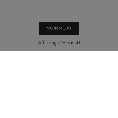
VOIR PLUS
Affichage
18
sur 41
Mobilier offre une prise en charge 
Un paiement sécurisé
Une livraison sur mesure