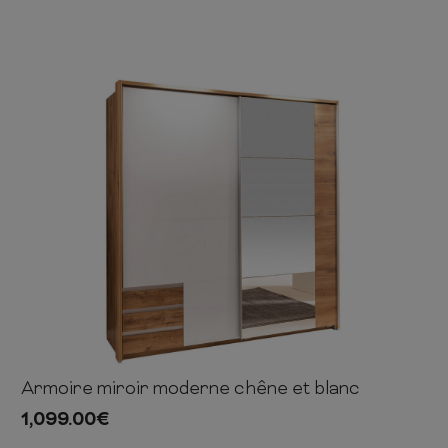
Armoire miroir moderne chêne et blanc
202cm
185cm
64cm
1,099.00
€