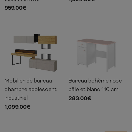
1,054.00
€
959.00
€
Mobilier de bureau
Bureau bohème rose
193cm
239cm
61cm
76cm
110cm
52cm
chambre adolescent
pâle et blanc 110 cm
industriel
283.00
€
1,099.00
€