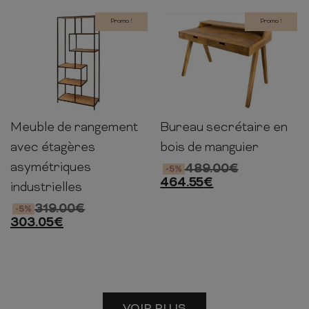
Promo !
Promo !
Meuble de rangement
Bureau secrétaire en
185cm
77cm
35cm
86cm
120cm
70cm
avec étagères
bois de manguier
asymétriques
489.00
€
-5%
464.55
€
industrielles
319.00
€
-5%
303.05
€
VOIR PLUS