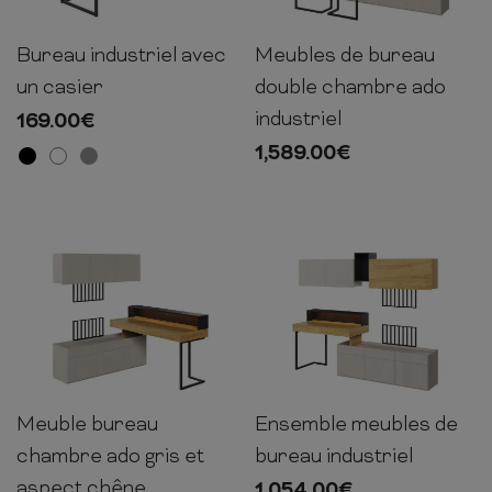
Bureau industriel avec
Meubles de bureau
75cm
95cm
45cm
193cm
300cm
110cm
un casier
double chambre ado
industriel
169.00
€
1,589.00
€
Meuble bureau
Ensemble meubles de
193cm
150cm
150cm
193cm
239cm
61cm
chambre ado gris et
bureau industriel
aspect chêne