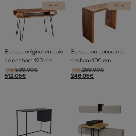
Promo !
Promo !
Bureau original en bois
Bureau ou console en
78cm
100cm
60cm
75cm
100cm
40cm
de sesham 120 cm
sesham 100 cm
539.00
€
259.00
€
-5%
-5%
512.05
€
246.05
€