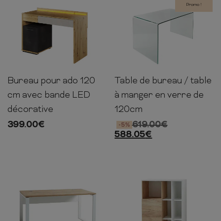
Promo !
Bureau pour ado 120
Table de bureau / table
82cm
120cm
53cm
73cm
120cm
70cm
cm avec bande LED
à manger en verre de
décorative
120cm
399.00
€
619.00
€
-5%
588.05
€