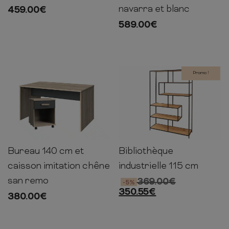
navarra et blanc
459.00
€
589.00
€
Promo !
Bureau 140 cm et
Bibliothèque
72cm
140cm
70cm
185cm
114cm
35cm
caisson imitation chêne
industrielle 115 cm
san remo
369.00
€
-5%
350.55
€
380.00
€