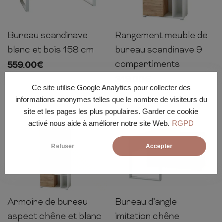
Bureau scandinave
Rangement meuble de
75cm
158cm
79cm
120cm
85cm
40cm
blanc et bois 158 cm
bureau scandinave 9
compartiments
559.00
€
319.00
€
Ce site utilise Google Analytics pour collecter des
informations anonymes telles que le nombre de visiteurs du
site et les pages les plus populaires. Garder ce cookie
activé nous aide à améliorer notre site Web.
RGPD
Refuser
Accepter
Armoire de bureau
Bureau d’angle
197cm
85cm
40cm
75cm
120cm
117cm
aspect chêne et blanc
imitation chêne