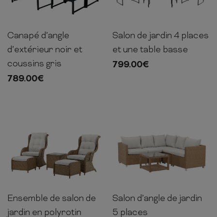
Canapé d’angle
Salon de jardin 4 places
65cm
200cm
70cm
d’extérieur noir et
et une table basse
coussins gris
799.00
€
789.00
€
Ensemble de salon de
Salon d’angle de jardin
70cm
200cm
69cm
jardin en polyrotin
5 places