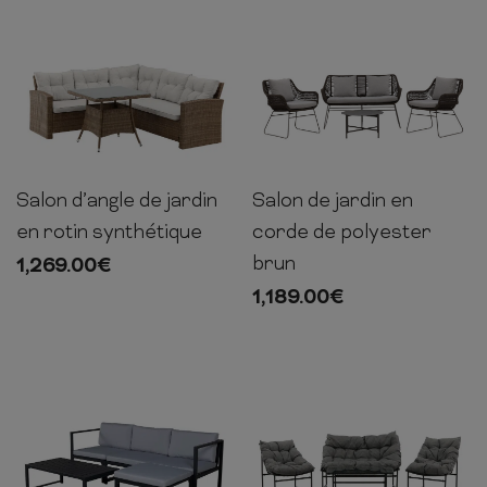
Salon d’angle de jardin
Salon de jardin en
197-
80cm
75cm
197cm
en rotin synthétique
corde de polyester
brun
1,269.00
€
1,189.00
€