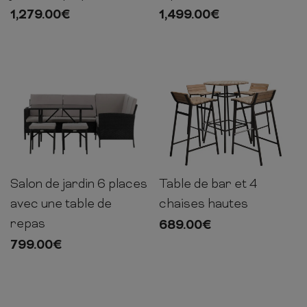
1,279.00
€
1,499.00
€
Table de bar et 4
Salon de jardin 6 places
95cm
64cm
64cm
chaises hautes
avec une table de
repas
689.00
€
799.00
€