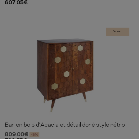
607.05
€
Promo !
Bar en bois d’Acacia et détail doré style rétro
96cm
75cm
46cm
809.00
€
-5%