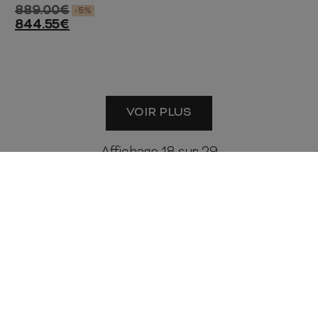
889.00
€
-5%
844.55
€
VOIR PLUS
Affichage
18
sur 29
Mobilier offre une prise en charge 