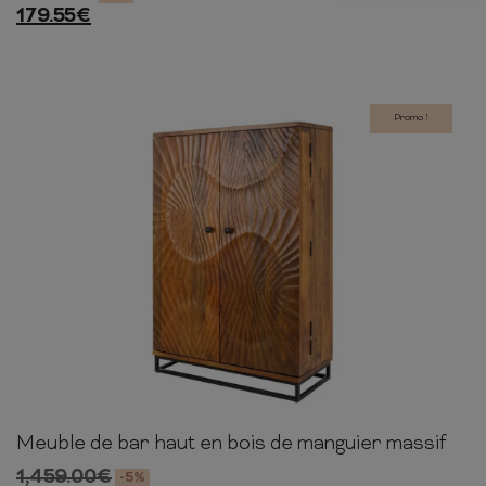
179.55
€
Promo !
Meuble de bar haut en bois de manguier massif
141cm
95cm
42cm
1,459.00
€
-5%