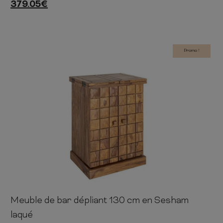
379.05
€
Promo !
Meuble de bar dépliant 130 cm en Sesham
90cm
65-130cm
50cm
laqué