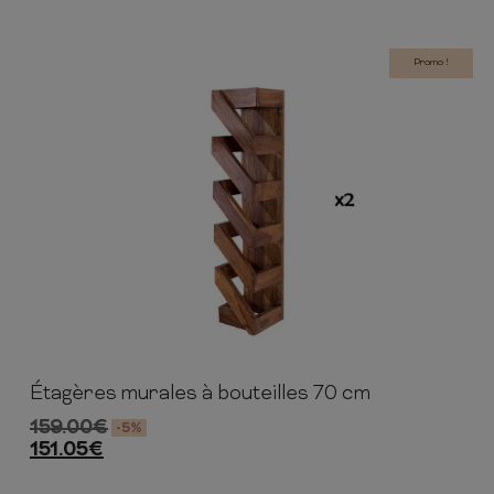
Promo !
Étagères murales à bouteilles 70 cm
70cm
15cm
15cm
159.00
€
-5%
151.05
€