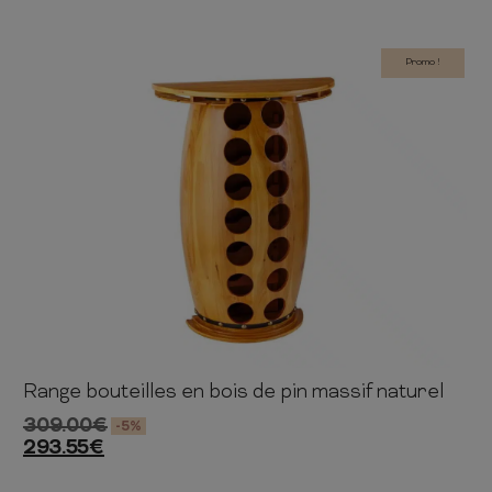
Promo !
Range bouteilles en bois de pin massif naturel
84cm
60cm
30cm
309.00
€
-5%
293.55
€