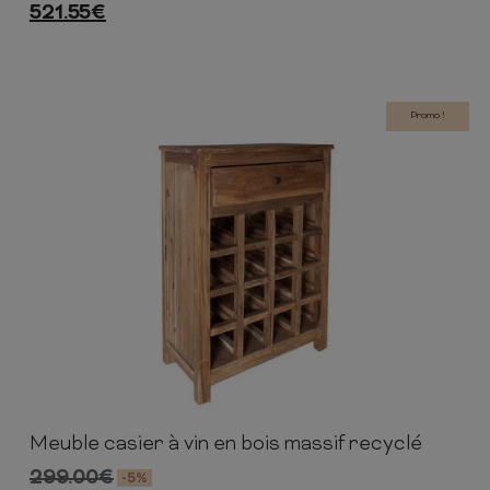
521.55
€
Promo !
Meuble casier à vin en bois massif recyclé
81cm
56cm
31cm
299.00
€
-5%