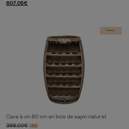
607.05
€
Promo !
Cave à vin 80 cm en bois de sapin naturel
80cm
50cm
45cm
399.00
€
-5%