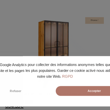
Promo !
e Google Analytics pour collecter des informations anonymes telles q
site et les pages les plus populaires. Garder ce cookie activé nous ai
notre site Web.
RGPD
Refuser
Accepter
Meuble de bar haut portes vitrées et métal noir
150cm
60cm
34cm
689.00
€
-5%
654.55
€