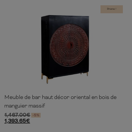
COMMODE
CHAMBRE
Promo !
MEUBLE EN HÊTRE
Meuble de bar haut décor oriental en bois de
141cm
95cm
42cm
manguier massif
1,467.00
€
-5%
1,393.65
€