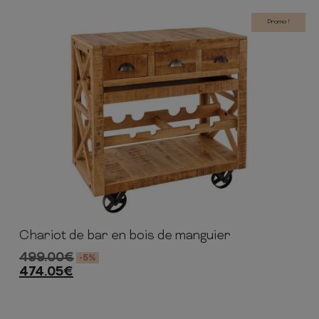
Promo !
Chariot de bar en bois de manguier
92cm
86cm
46cm
499.00
€
-5%
474.05
€