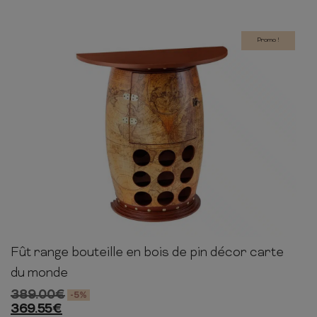
Promo !
Fût range bouteille en bois de pin décor carte
80cm
75cm
38cm
du monde
389.00
€
-5%
369.55
€