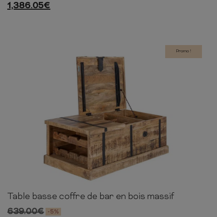
1,386.05
€
Promo !
Table basse coffre de bar en bois massif
40cm
100cm
60cm
639.00
€
-5%