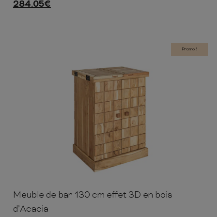
284.05
€
Promo !
Meuble de bar 130 cm effet 3D en bois
90cm
65-130cm
50cm
d’Acacia