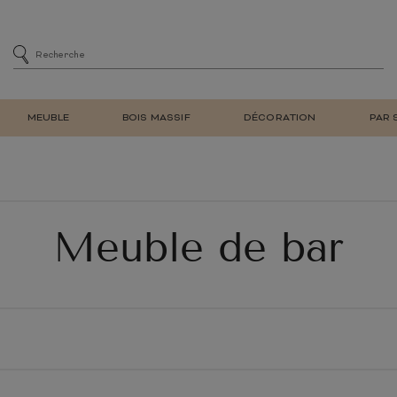
MEUBLE
BOIS MASSIF
DÉCORATION
PAR 
MENT
SIÈGE
CHAISES DE SALLE À MA
DE BAR
CHAISES DE BUREAU
E
FAUTEUIL DE SALON REL
Meuble de bar
ET BIBLIOTHÈQUE
TABOURET DE BAR
À CHAUSSURES
BANC
LAMPE DE TABLE
MEUBLE EN TECK
NATUREL
MEUBLE EN BOIS
RÉTRO
MIROIR MURAL
D'ENTRÉE
RECYCLÉ
TV
E ADULTE
CHAMBRE ENFANT
LIT
ARMOIRE