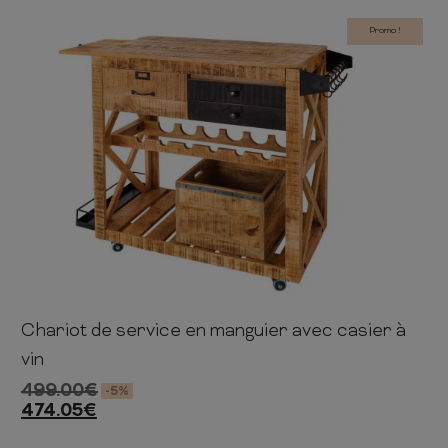
 ET CHIFFONNIERS
COMMODE
 COMPLÈTE
CHAMBRE COMPLÈTE
Promo !
Chariot de service en manguier avec casier à
92cm
86cm
46cm
vin
499.00
€
-5%
474.05
€