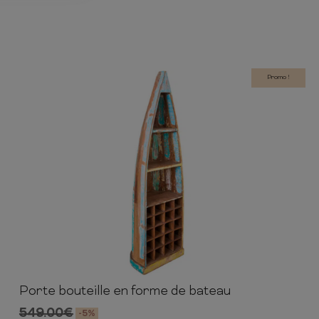
Promo !
Porte bouteille en forme de bateau
190cm
55cm
40cm
549.00
€
-5%