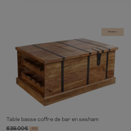
Promo !
Table basse coffre de bar en sesham
40cm
100cm
60cm
639.00
€
-5%