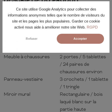
DESCRIPTIF DU PRODUIT
Ce site utilise Google Analytics pour collecter des
Matière
Panneaux de
informations anonymes telles que le nombre de visiteurs du
particules mélaminés
site et les pages les plus populaires. Garder ce cookie
Finition façade
Blanc laqué
activé nous aide à améliorer notre site Web.
RGPD
thermoformé
Refuser
Accepter
Finition structure
Blanc mat
Poignées
PVC gris
Meuble à chaussures
2 portes / 5 tablettes
/ 24 paires de
chaussures environ
Panneau-vestiaire
3 crochets / 1 tablette
/ 1 tringle
Miroir mural
Rectangulaire / bois
laqué blanc sur la
partie haute