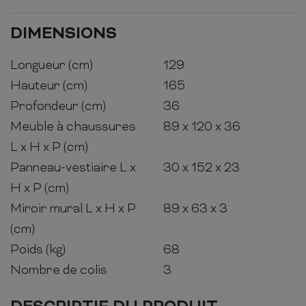
DIMENSIONS
Longueur (cm)
129
Hauteur (cm)
165
Profondeur (cm)
36
Meuble à chaussures
89 x 120 x 36
L x H x P (cm)
Panneau-vestiaire L x
30 x 152 x 23
H x P (cm)
Miroir mural L x H x P
89 x 63 x 3
(cm)
Poids (kg)
68
Nombre de colis
3