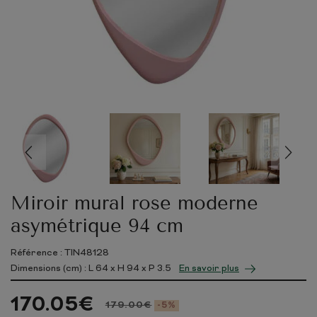
Miroir mural rose moderne
asymétrique 94 cm
Référence : TIN48128
Dimensions (cm) : L
64
x H
94
x P
3.5
En savoir plus
170.05
€
179.00
€
-5%