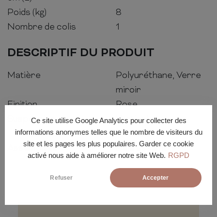
Poids (kg)
8
Nombre de colis
1
DESCRIPTIF DU PRODUIT
Matière
Polyuréthane, Verre
miroir
Finition
Rose
Suspension
Verticale ou
Ce site utilise Google Analytics pour collecter des
informations anonymes telles que le nombre de visiteurs du
horizontale
site et les pages les plus populaires. Garder ce cookie
Assemblage
Déjà assemblé
activé nous aide à améliorer notre site Web.
RGPD
Refuser
Accepter