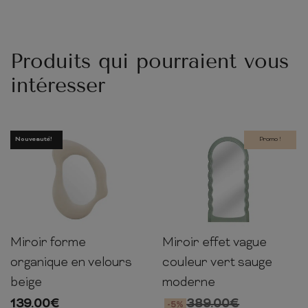
Produits qui pourraient vous
intéresser
Nouveauté!
Promo !
Miroir forme
Miroir effet vague
70cm
49cm
7cm
160cm
80cm
4cm
organique en velours
couleur vert sauge
beige
moderne
139.00
€
389.00
€
-5%