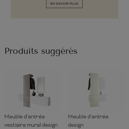
EN SAVOIR PLUS
Produits suggérés
Meuble d’entrée
Meuble d’entrée
193cm
209cm
35cm
193cm
105cm
35cm
vestiaire mural design
design