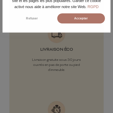
livraison
site et les pages les plus populaires. Garder ce cookie
activé nous aide à améliorer notre site Web.
RGPD
Refuser
Accepter
LIVRAISON ÉCO
Livraison gratuite sous 30 jours
ouvrés en pas de porte ou pied
d'immeuble.