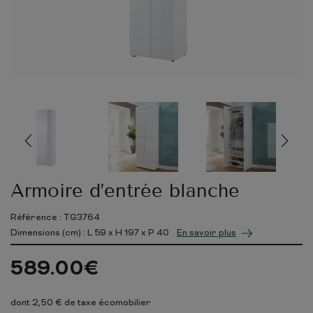
Armoire d’entrée blanche
Référence : TG3764
Dimensions (cm) : L
59
x H
197
x P
40
En savoir plus
589.00
€
dont 2,50 € de taxe écomobilier