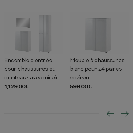
Ensemble d’entrée
Meuble à chaussures
120cm
88cm
40cm
120cm
88cm
40cm
pour chaussures et
blanc pour 24 paires
manteaux avec miroir
environ
1,129.00
€
599.00
€