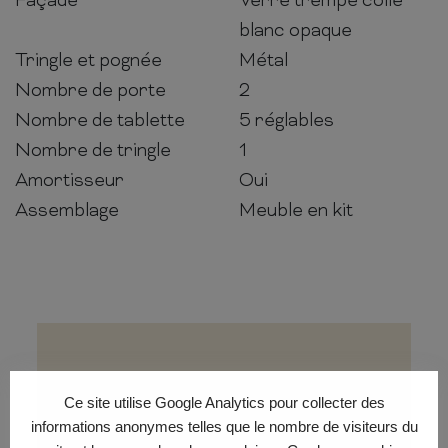
Façade
Verre trempé collé
blanc opaque
Tringle et pognée
Métal
Nombre de porte
2
Nombre de tablette
5 réglables
Nombre de tringle
1
Amortisseur
Oui
Assemblage
Meuble en kit
Ce site utilise Google Analytics pour collecter des
Conditions de
informations anonymes telles que le nombre de visiteurs du