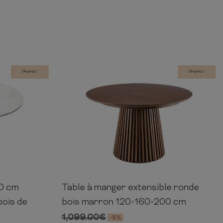
Promo !
Promo !
20 cm
Table à manger extensible ronde
120cm
75cm
120-160-200cm
120cm
bois de
bois marron 120-160-200 cm
1,099.00
€
-5%