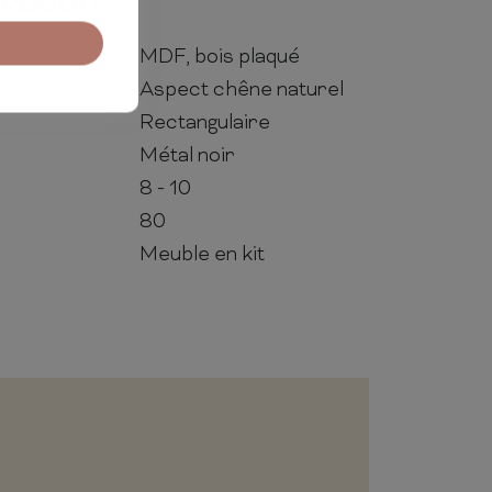
PRODUIT
MDF, bois plaqué
Aspect chêne naturel
Rectangulaire
Métal noir
8 - 10
80
Meuble en kit