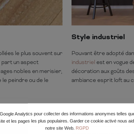
Style industriel
collées le plus souvent sur
Pouvant être adopté dans
 part un aspect
industriel
est en vogue d
cages nobles en merisier,
décoration aux goûts des 
 le peindre ou de le
ambiance esprit loft au 
e Google Analytics pour collecter des informations anonymes telles q
site et les pages les plus populaires. Garder ce cookie activé nous ai
notre site Web.
RGPD