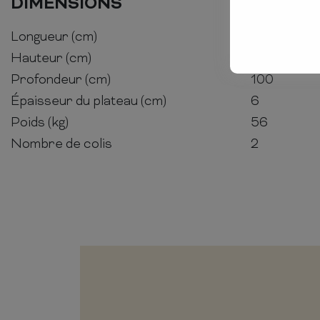
DIMENSIONS
Longueur (cm)
200
Hauteur (cm)
76
Profondeur (cm)
100
Épaisseur du plateau (cm)
6
Poids (kg)
56
Nombre de colis
2