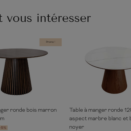
t vous intéresser
Promo !
nger ronde bois marron
Table à manger ronde 1
140cm
140cm
75cm
120cm
cm
aspect marbre blanc et 
noyer
-5%