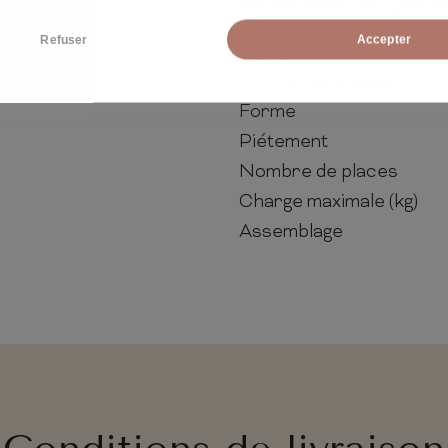
DESCRIPTIF DU 
Refuser
Accepter
Matière
Finition céramique
Forme
Piétement
Nombre de places
Charge maximale (kg)
Assemblage