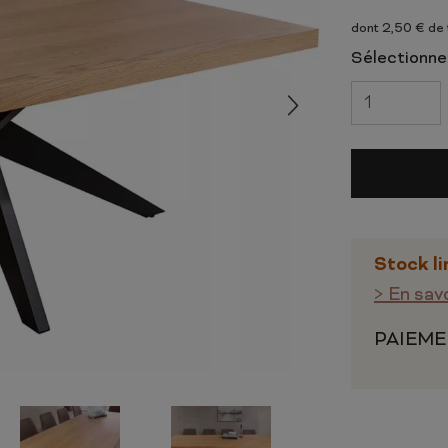
 ET CHIFFONNIERS
COMMODE
dont 2,50 € de
 COMPLÈTE
CHAMBRE COMPLÈTE
Sélectionnez
Stock li
> En sav
PAIEME