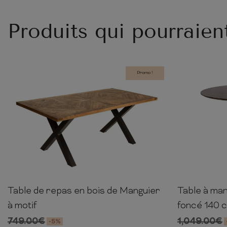
Produits qui pourraien
Promo !
Table de repas en bois de Manguier
Table à ma
76cm
160cm
90cm
75cm
à motif
foncé 140 
749.00
€
1,049.00
€
-5%