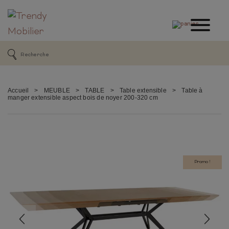
Accueil
>
MEUBLE
>
TABLE
>
Table extensible
>
Table à
manger extensible aspect bois de noyer 200-320 cm
Promo !