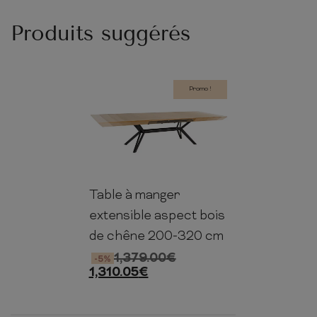
Produits suggérés
Promo !
Table à manger
200-
76cm
120cm
320cm
extensible aspect bois
de chêne 200-320 cm
1,379.00
€
-5%
1,310.05
€