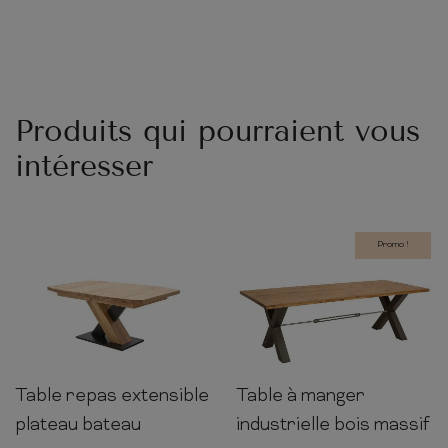
Produits qui pourraient vous
intéresser
Promo !
Table repas extensible
Table à manger
140-
76cm
200cm
100cm
78cm
90cm
220cm
plateau bateau
industrielle bois massif