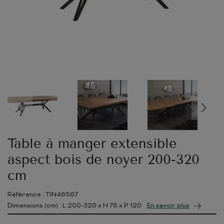
Table à manger extensible
aspect bois de noyer 200-320
cm
Référence : TIN46567
Dimensions (cm) : L
200-320
x H
76
x P
120
En savoir plus