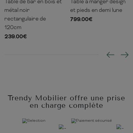
Table de bar en bois et
Table à manger design
90cm
120cm
60cm
75cm
220cm
110cm
métal noir
et pieds en demi lune
rectangulaire de
799.00
€
120cm
239.00
€
Trendy Mobilier offre une prise
en charge complète