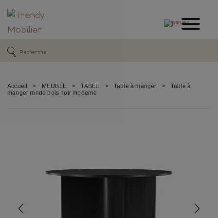
Accueil
>
MEUBLE
>
TABLE
>
Table à manger
>
Table à
manger ronde bois noir moderne