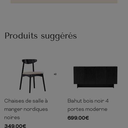
Produits suggérés
Chaises de salle à
Bahut bois noir 4
80cm
47cm
54cm
80cm
160cm
42cm
manger nordiques
portes moderne
noires
699.00
€
349.00
€