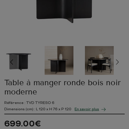
Table à manger ronde bois noir
moderne
Référence : TVD TYRESO 6
Dimensions (cm) : L
120
x H
76
x P
120
En savoir plus
699.00
€