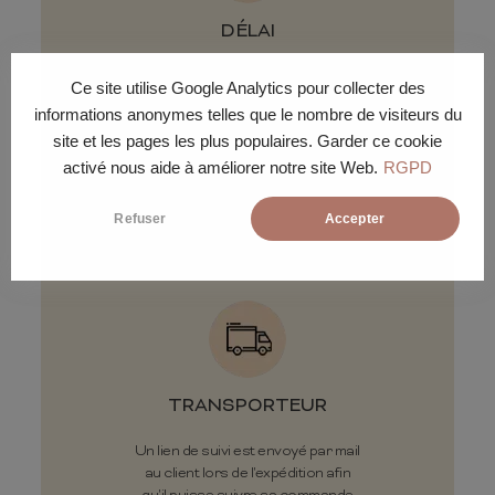
DÉLAI
Livraison sous 15 jours ouvrés à
Ce site utilise Google Analytics pour collecter des
la journée ou à la demi-journée en
informations anonymes telles que le nombre de visiteurs du
fonction de l’agence locale de
site et les pages les plus populaires. Garder ce cookie
transport et de la tournée du
livreur.
activé nous aide à améliorer notre site Web.
RGPD
Refuser
Accepter
TRANSPORTEUR
Un lien de suivi est envoyé par mail
au client lors de l'expédition afin