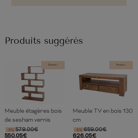
Produits suggérés
Promo !
Promo !
Meuble étagères bois
Meuble TV en bois 130
150cm
100cm
30cm
45cm
130cm
45cm
de sesham vernis
cm
579.00
€
659.00
€
-5%
-5%
550.05
€
626.05
€