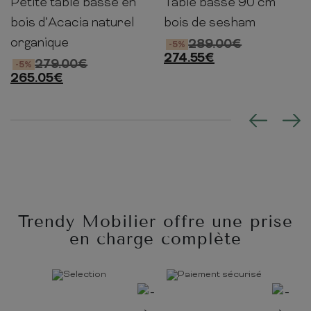
Petite table basse en
Table basse 90 cm
46cm
70cm
70cm
40cm
90cm
50cm
bois d’Acacia naturel
bois de sesham
organique
289.00
€
-5%
274.55
€
279.00
€
-5%
265.05
€
Trendy Mobilier offre une prise
en charge complète