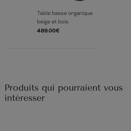
Table basse organique
40cm
130cm
78cm
beige et bois
489.00
€
Produits qui pourraient vous
intéresser