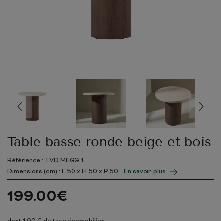
Table basse ronde beige et bois
Référence : TVD MEGG 1
Dimensions (cm) : L
50
x H
50
x P
50
En savoir plus
199.00
€
dont 1,00 € de taxe écomobilier