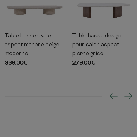
Table basse ovale
Table basse design
25cm
190cm
60cm
32cm
130cm
65cm
aspect marbre beige
pour salon aspect
moderne
pierre grise
339.00
€
279.00
€