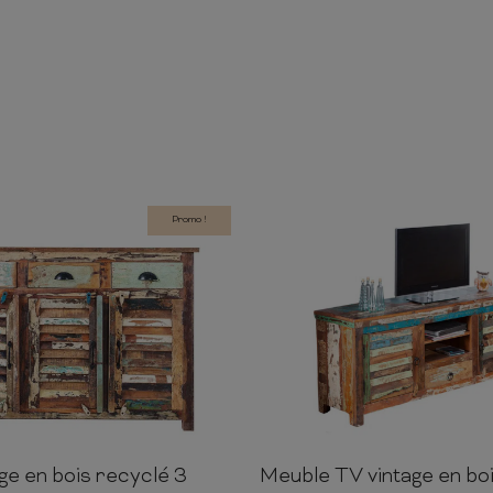
Promo !
age en bois recyclé 3
Meuble TV vintage en bo
125cm
40cm
60cm
150cm