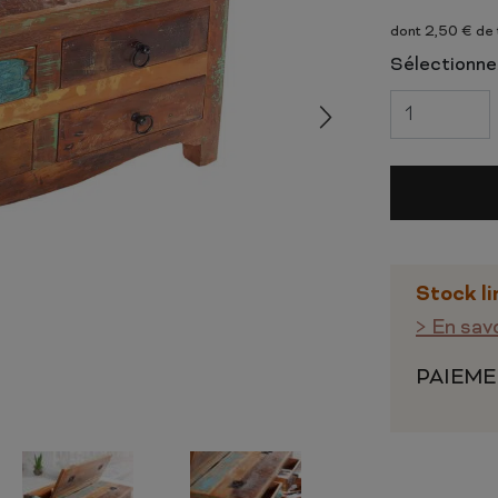
 ET CHIFFONNIERS
COMMODE
dont 2,50 € de
 COMPLÈTE
CHAMBRE COMPLÈTE
Sélectionnez
Stock li
> En sav
PAIEME