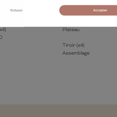
Matière
Refuser
Accepter
Finition
Forme
(x4)
Plateau
30
Tiroir (x4)
Assemblage