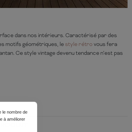
rface dans nos intérieurs. Caractérisé par des
es motifs géométriques, le
style rétro
vous fera
antan. Ce style vintage devenu tendance n’est pas
ue le nombre de
de à améliorer
PRODUIT