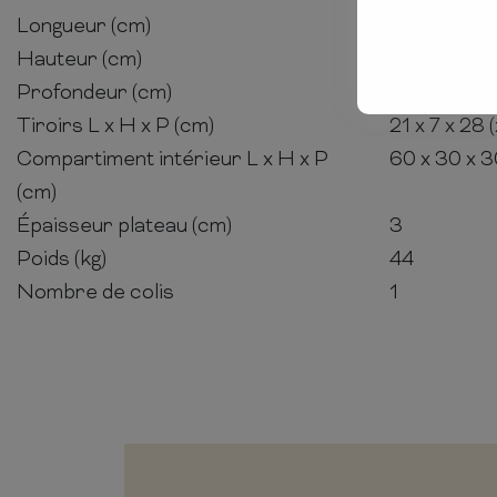
Longueur (cm)
70
Hauteur (cm)
45
Profondeur (cm)
70
Tiroirs L x H x P (cm)
21 x 7 x 28 
Compartiment intérieur L x H x P
60 x 30 x 
(cm)
Épaisseur plateau (cm)
3
Poids (kg)
44
Nombre de colis
1