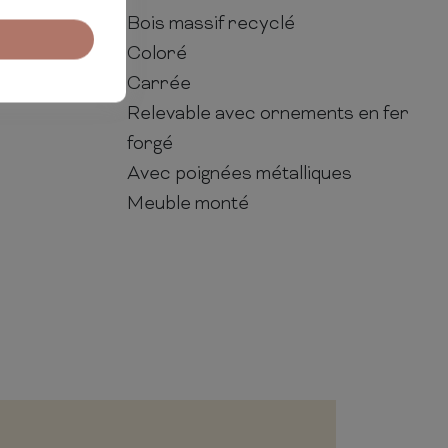
Bois massif recyclé
Coloré
Carrée
Relevable avec ornements en fer
forgé
Avec poignées métalliques
Meuble monté