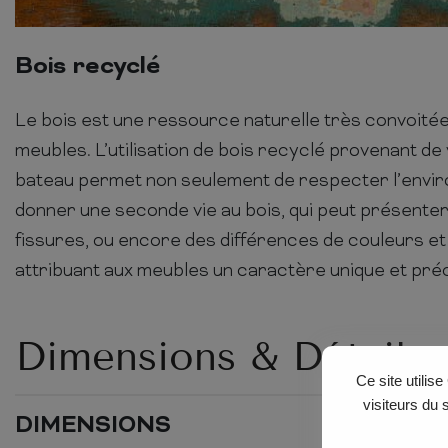
Bois recyclé
Le bois est une ressource naturelle très convoitée
meubles. L’utilisation de bois recyclé provenant de 
bateau permet non seulement de respecter l’envir
donner une seconde vie au bois, qui peut présente
fissures, ou encore des différences de couleurs e
attribuant aux meubles un caractère unique et préc
Dimensions & Détails
Ce site utilis
visiteurs du 
DIMENSIONS