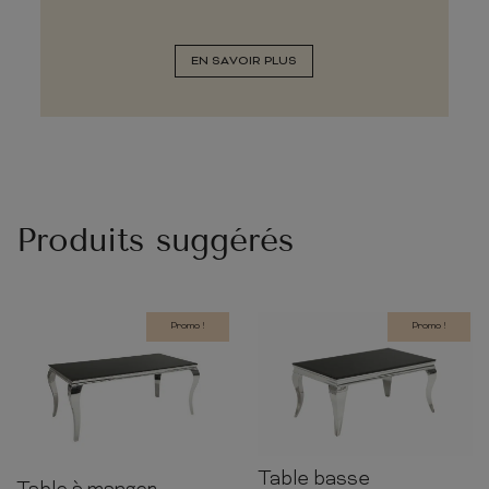
EN SAVOIR PLUS
Produits suggérés
Promo !
Promo !
Table basse
45cm
100cm
60cm
75cm
180cm
90cm