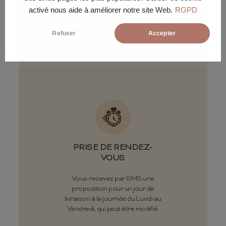
activé nous aide à améliorer notre site Web.
RGPD
Livraison gratuite sous 30 jours
ouvrés en pas de porte ou pied
Refuser
Accepter
d'immeuble.
PRISE DE RENDEZ-
VOUS
Vous recevez par SMS une
proposition pour un jour de
livraison à la journée du Lundi au
Vendredi, qui peut être modifié.