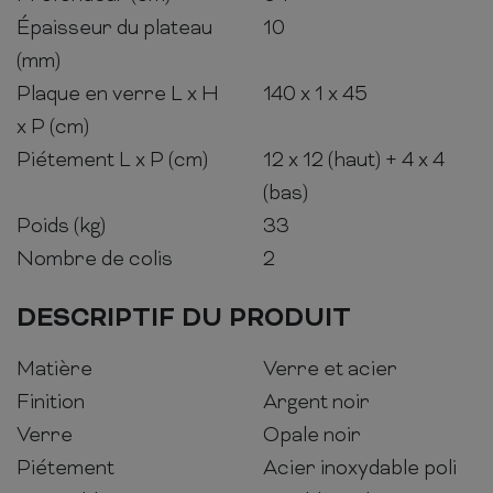
Épaisseur du plateau
10
(mm)
Plaque en verre L x H
140 x 1 x 45
x P (cm)
Piétement L x P (cm)
12 x 12 (haut) + 4 x 4
(bas)
Poids (kg)
33
Nombre de colis
2
DESCRIPTIF DU PRODUIT
Matière
Verre et acier
Finition
Argent noir
Verre
Opale noir
Piétement
Acier inoxydable poli