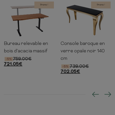
Promo !
Promo !
Bureau relevable en
Console baroque en
78-
75cm
140cm
50cm
140cm
80cm
123cm
bois d’acacia massif
verre opale noir 140
cm
759.00
€
-5%
721.05
€
739.00
€
-5%
702.05
€