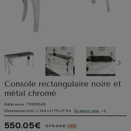
Console rectangulaire noire et
métal chromé
Référence : TIN36545
Dimensions (cm) : L
144
x H
75
x P
54
En savoir plus
550.05
€
579.00
€
-5%