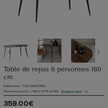
Table de repas 6 personnes 180
cm
Référence : TVD SANFORD
Dimensions (cm) : L
180
x H
75
x P
90
En savoir plus
359.00
€