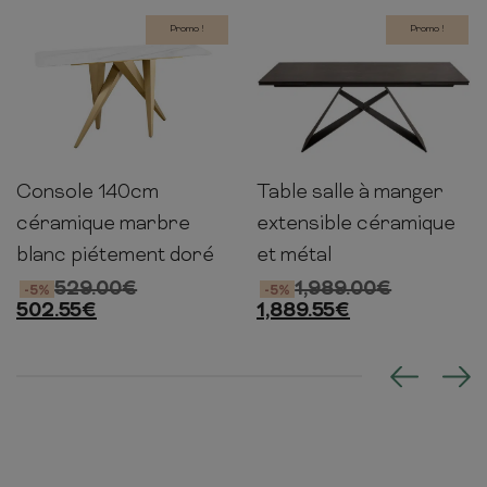
Promo !
Promo !
Table salle à manger
Console 140cm
180-
75cm
140cm
40cm
76cm
220-
100cm
extensible céramique
céramique marbre
260cm
et métal
blanc piétement doré
1,989.00
€
529.00
€
-5%
-5%
1,889.55
€
502.55
€