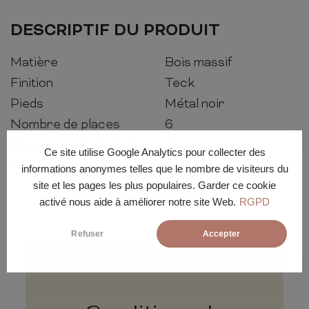
DESCRIPTIF DU PRODUIT
Matière
Bois massif
Finition
Teck
Pieds
Métal noir
Nombre de places
6
Charge maximale (kg)
70
Ce site utilise Google Analytics pour collecter des
Assemblage
Table en kit
informations anonymes telles que le nombre de visiteurs du
site et les pages les plus populaires. Garder ce cookie
activé nous aide à améliorer notre site Web.
RGPD
Refuser
Accepter