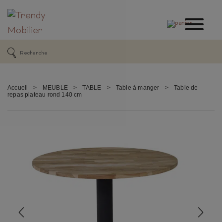
Accueil
>
MEUBLE
>
TABLE
>
Table à manger
>
Table de
repas plateau rond 140 cm