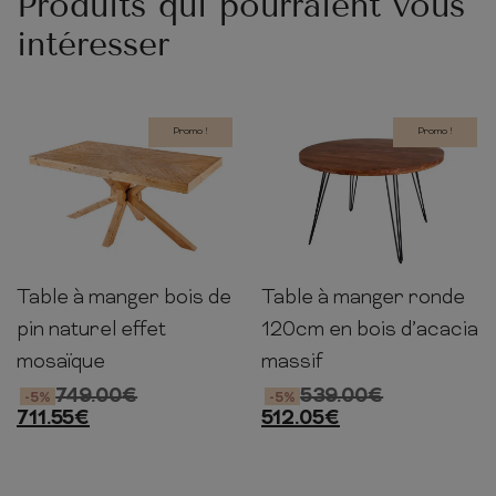
Produits qui pourraient vous
intéresser
Promo !
Promo !
Table à manger bois de
Table à manger ronde
78cm
160cm
90cm
76cm
120cm
120cm
pin naturel effet
120cm en bois d’acacia
mosaïque
massif
749.00
€
539.00
€
-5%
-5%
711.55
€
512.05
€