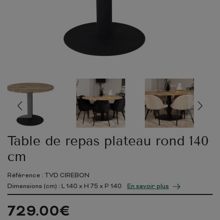
Table de repas plateau rond 140
cm
Référence : TVD CIREBON
Dimensions (cm) : L
140
x H
75
x P
140
En savoir plus
729.00
€