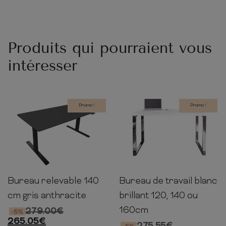
Produits qui pourraient vous
intéresser
Promo !
Promo !
Bureau relevable 140
Bureau de travail blanc
76-
75cm
120cm
60cm
140cm
60cm
119cm
cm gris anthracite
brillant 120, 140 ou
160cm
279.00
€
-5%
265.05
€