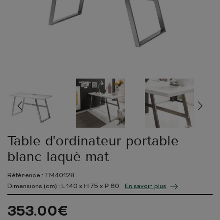
Table d’ordinateur portable
blanc laqué mat
Référence : TM40128
Dimensions (cm) : L
140
x H
75
x P
60
En savoir plus
353.00
€