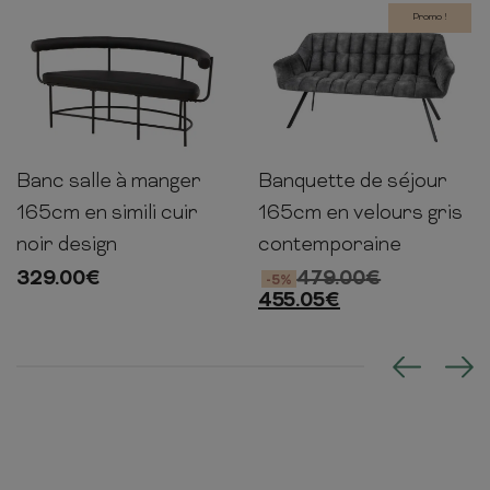
Promo !
Banc salle à manger
Banquette de séjour
75cm
165cm
51cm
85cm
165cm
65cm
165cm en simili cuir
165cm en velours gris
noir design
contemporaine
329.00
€
479.00
€
-5%
455.05
€