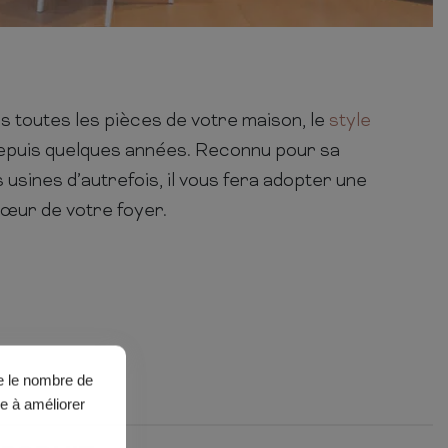
 toutes les pièces de votre maison, le
style
epuis quelques années. Reconnu pour sa
usines d’autrefois, il vous fera adopter une
cœur de votre foyer.
ue le nombre de
de à améliorer