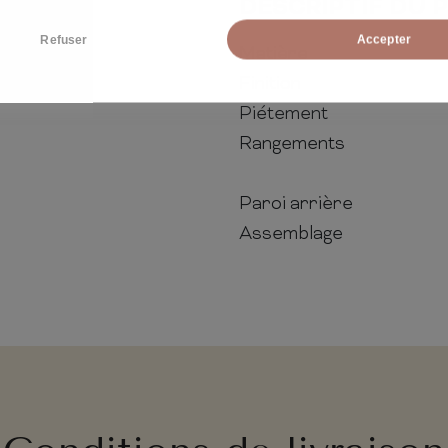
DESCRIPTIF DU 
Refuser
Accepter
Matière
Finition
Piétement
Rangements
Paroi arrière
Assemblage