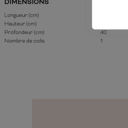
DIMENSIONS
Longueur (cm)
175
Hauteur (cm)
76
Profondeur (cm)
40
Nombre de colis
1