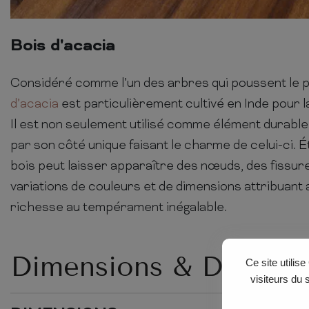
Bois d'acacia
Considéré comme l’un des arbres qui poussent le pl
d’acacia
est particulièrement cultivé en Inde pour l
Il est non seulement utilisé comme élément durable
par son côté unique faisant le charme de celui-ci. Ét
bois peut laisser apparaître des nœuds, des fissur
variations de couleurs et de dimensions attribuant
richesse au tempérament inégalable.
Dimensions & Détails
Ce site utilis
visiteurs du 