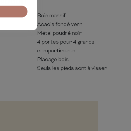
PRODUIT
Bois massif
Acacia foncé verni
Métal poudré noir
4 portes pour 4 grands
compartiments
Placage bois
Seuls les pieds sont à visser