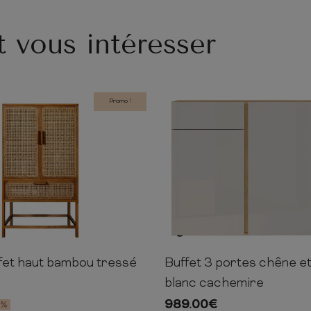
t vous intéresser
Promo !
fet haut bambou tressé
Buffet 3 portes chêne e
80cm
45cm
103cm
152cm
blanc cachemire
989.00
€
5%