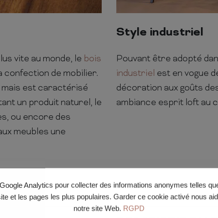
Style industriel
us vite au monde, le
bois
Pouvant être adopté dans
a confection de mobilier.
industriel
est en vogue d
 mais est caractérisé
décoration aux goûts des 
ant un produit naturel, le
ambiance esprit loft au 
es, ou encore des
 aux meubles une
e Google Analytics pour collecter des informations anonymes telles q
site et les pages les plus populaires. Garder ce cookie activé nous ai
notre site Web.
RGPD