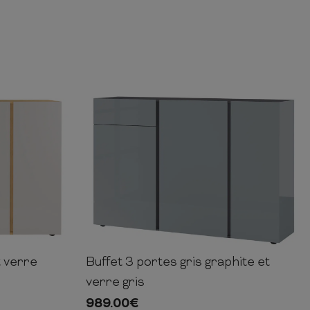
t verre
Buffet 3 portes gris graphite et
40cm
106cm
152cm
40cm
verre gris
989.00
€