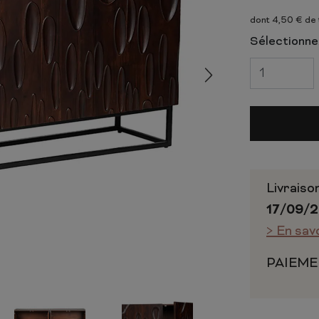
 ET CHIFFONNIERS
COMMODE
dont 4,50 € de
 COMPLÈTE
CHAMBRE COMPLÈTE
Sélectionnez
Livraiso
17/09/
> En sav
PAIEME