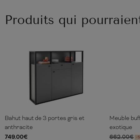
Produits qui pourraien
Bahut haut de 3 portes gris et
Meuble buf
121cm
145cm
37cm
140cm
anthracite
exotique
749.00
€
662.00
€
-