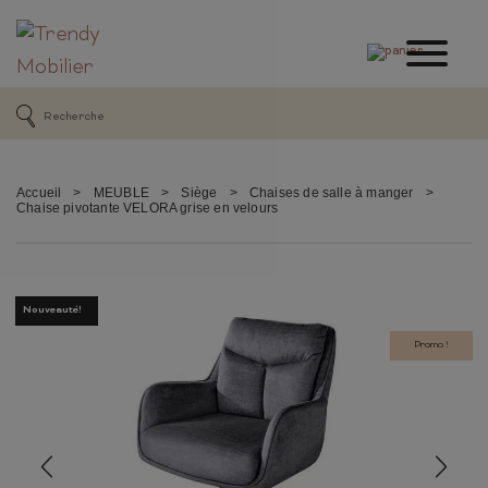
Accueil
>
MEUBLE
>
Siège
>
Chaises de salle à manger
>
Chaise pivotante VELORA grise en velours
Nouveauté!
Promo !