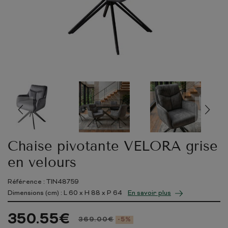
Chaise pivotante VELORA grise
en velours
Référence : TIN48759
Dimensions (cm) : L
60
x H
88
x P
64
En savoir plus
350.55
€
369.00
€
-5%