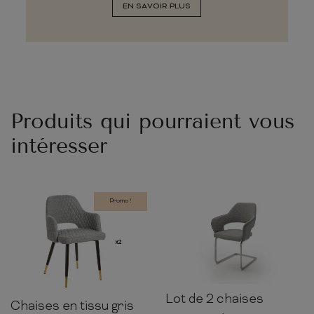
EN SAVOIR PLUS
Produits qui pourraient vous
intéresser
Promo !
Lot de 2 chaises
89cm
58cm
59cm
Chaises en tissu gris
81cm
56cm
57cm