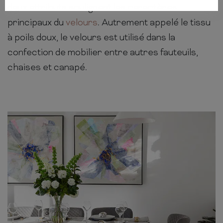
deux attributs soulignent les caractères
principaux du
velours
. Autrement appelé le tissu
à poils doux, le velours est utilisé dans la
confection de mobilier entre autres fauteuils,
chaises et canapé.