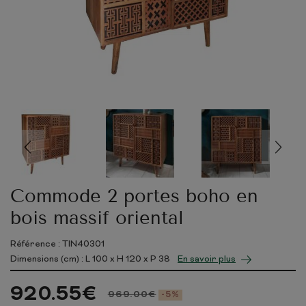
Commode 2 portes boho en
bois massif oriental
Référence : TIN40301
Dimensions (cm) : L
100
x H
120
x P
38
En savoir plus
920.55
€
969.00
€
-5%