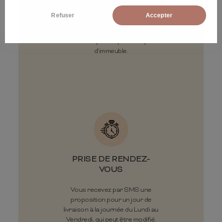
LIVRAISON ÉCO
Refuser
Accepter
Livraison gratuite sous 30 jours
ouvrés en pas de porte ou pied
d'immeuble.
PRISE DE RENDEZ-
VOUS
Vous recevez par SMS une
proposition pour un jour de
livraison à la journée du Lundi au
Vendredi, qui peut être modifié.