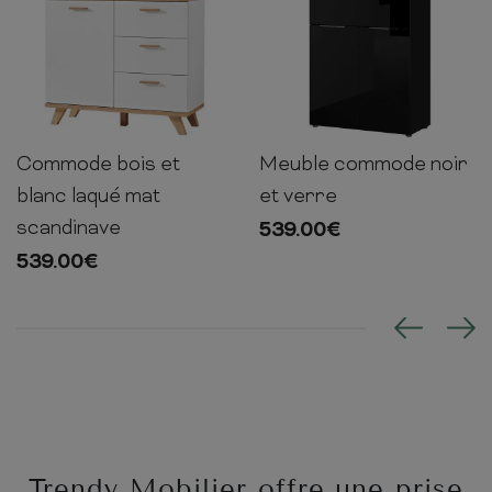
Commode bois et
Meuble commode noir
87cm
97cm
40cm
102cm
83cm
42cm
blanc laqué mat
et verre
scandinave
539.00
€
539.00
€
Trendy Mobilier offre une prise