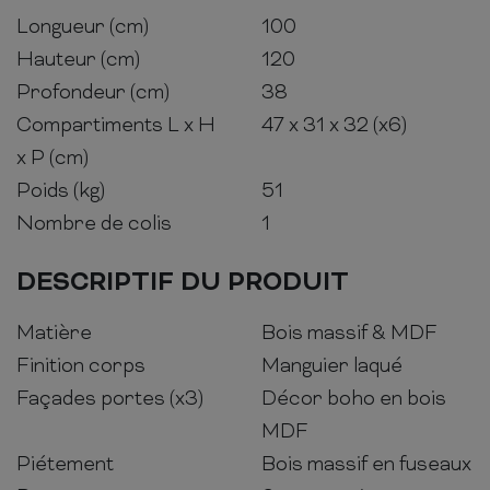
Longueur (cm)
100
Hauteur (cm)
120
Profondeur (cm)
38
Compartiments L x H
47 x 31 x 32 (x6)
x P (cm)
Poids (kg)
51
Nombre de colis
1
DESCRIPTIF DU PRODUIT
Matière
Bois massif & MDF
Finition corps
Manguier laqué
Façades portes (x3)
Décor boho en bois
MDF
Piétement
Bois massif en fuseaux