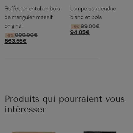
Buffet oriental en bois
Lampe suspendue
75cm
160cm
38cm
28cm
22cm
22cm
de manguier massif
blanc et bois
original
99.00
€
-5%
94.05
€
909.00
€
-5%
863.55
€
Produits qui pourraient vous
intéresser