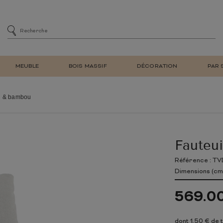
MEUBLE
BOIS MASSIF
DÉCORATION
PAR 
MENT
SIÈGE
CHAISES DE SALLE À MA
in & bambou
DE BAR
CHAISES DE BUREAU
E
FAUTEUIL DE SALON REL
ET BIBLIOTHÈQUE
TABOURET DE BAR
Fauteui
À CHAUSSURES
BANC
LAMPE DE TABLE
MEUBLE EN TECK
NATUREL
MEUBLE EN BOIS
RÉTRO
MIROIR MURAL
D'ENTRÉE
RECYCLÉ
Référence : TV
TV
Dimensions (cm)
E ADULTE
CHAMBRE ENFANT
569.0
LIT
ARMOIRE
dont 1,50 € de 