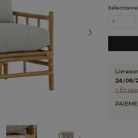
 ET CHIFFONNIERS
COMMODE
Sélectionnez
 COMPLÈTE
CHAMBRE COMPLÈTE
Livraiso
24/08/
> En sav
PAIEME