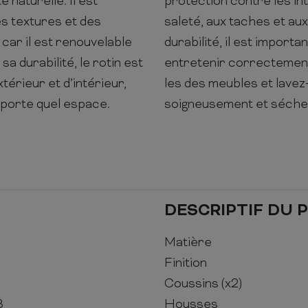
 naturelle. Il est
protection contre les in
s textures et des
saleté, aux taches et au
 car il est renouvelable
durabilité, il est import
a durabilité, le rotin est
entretenir correctement
érieur et d’intérieur,
les des meubles et lavez
mporte quel espace.
soigneusement et sécher à
DESCRIPTIF DU 
Matière
Finition
Coussins (x2)
3
Housses