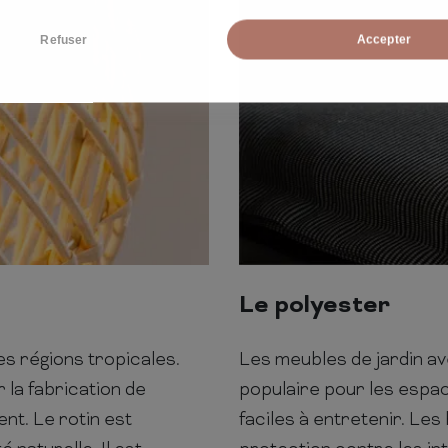
Refuser
Accepter
Le polyester
es régions tropicales.
Les meubles de jardin a
r la fabrication de
populaire pour les espace
nt. Le rotin est
faciles à entretenir. Le