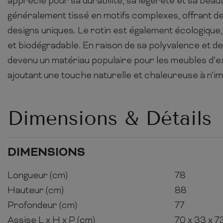
apprécié pour sa durabilité, sa légèreté et sa beauté
généralement tissé en motifs complexes, offrant de
designs uniques. Le rotin est également écologique,
et biodégradable. En raison de sa polyvalence et de s
devenu un matériau populaire pour les meubles d’ext
ajoutant une touche naturelle et chaleureuse à n’i
Dimensions & Détails
DIMENSIONS
Longueur (cm)
78
Hauteur (cm)
88
Profondeur (cm)
77
Assise L x H x P (cm)
70 x 33 x 7